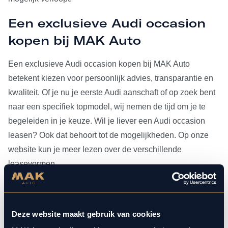
Een exclusieve Audi occasion
kopen bij MAK Auto
Een exclusieve Audi occasion kopen bij MAK Auto
betekent kiezen voor persoonlijk advies, transparantie en
kwaliteit. Of je nu je eerste Audi aanschaft of op zoek bent
naar een specifiek topmodel, wij nemen de tijd om je te
begeleiden in je keuze. Wil je liever een Audi occasion
leasen? Ook dat behoort tot de mogelijkheden. Op onze
website kun je meer lezen over de verschillende
leasevormen.
Heb je je Audi occasion eenmaal gevonden, dan kun je
voor al het
onderhoud
bij ons terecht. Doordat MAK Auto is
Deze website maakt gebruik van cookies
aangesloten bij Bosch Car Service, beschikken onze