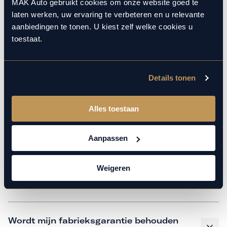
monteurs over de laatste technische kennis en data. Wij
MAK Auto gebruikt cookies om onze website goed te
laten werken, uw ervaring te verbeteren en u relevante
verzorgen het onderhoud op hetzelfde niveau als een
aanbiedingen te tonen. U kiest zelf welke cookies u
merkdealer, met behoud van de fabrieksgarantie. Kom
toestaat.
gerust langs in onze werkplaats voor een APK of een
beurt.
Details tonen
Veelgestelde vragen
Alles toestaan
Hoe weet ik welk onderhoud mijn
Aanpassen
auto nodig heeft en wanneer?
Weigeren
Is vervangend vervoer mogelijk?
Wordt mijn fabrieksgarantie behouden