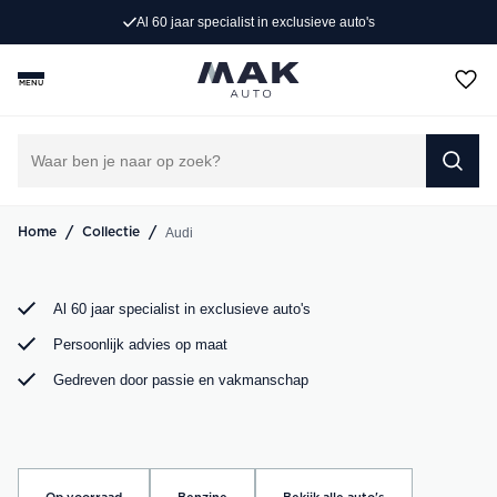
Al 60 jaar specialist in exclusieve auto's
Op zoek naar een exclusieve Audi occasion? Bij MAK
Auto vind je een zorgvuldig geselecteerd aanbod, van de
MENU
sportieve Audi A3 tot de krachtige Audi RS6. Bekijk ons
aanbod online of kom langs in onze showroom.
DIRECT CONTACT OPNEMEN
/
/
Audi
Home
Collectie
Al 60 jaar specialist in exclusieve auto's
Persoonlijk advies op maat
Gedreven door passie en vakmanschap