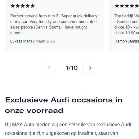
Perfect service from A to Z. Super quick delivery
Top bedrijf W
of my car. Very friendly and customer orientated
- Service een
sales people (Dennis Stam). I have bought
dikke 10 - kwa
many...
dikke 10 Waa
Lukasz Mac
19 maart 2026
Ramon Janss
1
10
/
Exclusieve Audi occasions in
onze voorraad
Bij MAK Auto bieden wij een selectie van exclusieve Audi
occasions die zijn uitgekozen op kwaliteit, staat van