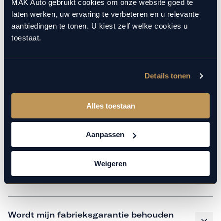
monteurs over de laatste technische kennis en data. Wij
MAK Auto gebruikt cookies om onze website goed te
laten werken, uw ervaring te verbeteren en u relevante
verzorgen het onderhoud op hetzelfde niveau als een
aanbiedingen te tonen. U kiest zelf welke cookies u
merkdealer, met behoud van de fabrieksgarantie. Kom
toestaat.
gerust langs in onze werkplaats voor een APK of een
beurt.
Details tonen
Veelgestelde vragen
Alles toestaan
Hoe weet ik welk onderhoud mijn
Aanpassen
auto nodig heeft en wanneer?
Weigeren
Is vervangend vervoer mogelijk?
Wordt mijn fabrieksgarantie behouden