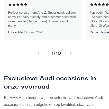
Perfect service from A to Z. Super quick delivery
Top bedrijf W
of my car. Very friendly and customer orientated
- Service een
sales people (Dennis Stam). I have bought
dikke 10 - kwa
many...
dikke 10 Waa
Lukasz Mac
19 maart 2026
Ramon Janss
1
10
/
Exclusieve Audi occasions in
onze voorraad
Bij MAK Auto bieden wij een selectie van exclusieve Audi
occasions die zijn uitgekozen op kwaliteit, staat van