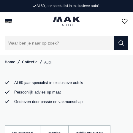
0 jaar specialist in exclusieve auto's
Per
Op zoek naar een exclusieve Audi occasion? Bij MAK
Auto vind je een zorgvuldig geselecteerd aanbod, van de
MENU
sportieve Audi A3 tot de krachtige Audi RS6. Bekijk ons
aanbod online of kom langs in onze showroom.
DIRECT CONTACT OPNEMEN
/
/
Audi
Home
Collectie
Al 60 jaar specialist in exclusieve auto's
Persoonlijk advies op maat
Gedreven door passie en vakmanschap