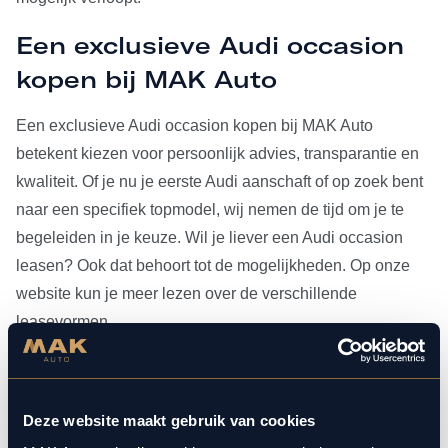
Een exclusieve Audi occasion
kopen bij MAK Auto
Een exclusieve Audi occasion kopen bij MAK Auto
betekent kiezen voor persoonlijk advies, transparantie en
kwaliteit. Of je nu je eerste Audi aanschaft of op zoek bent
naar een specifiek topmodel, wij nemen de tijd om je te
begeleiden in je keuze. Wil je liever een Audi occasion
leasen? Ook dat behoort tot de mogelijkheden. Op onze
website kun je meer lezen over de verschillende
leasevormen.
Heb je je Audi occasion eenmaal gevonden, dan kun je
voor al het
onderhoud
bij ons terecht. Doordat MAK Auto is
Deze website maakt gebruik van cookies
aangesloten bij Bosch Car Service, beschikken onze