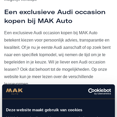
Een exclusieve Audi occasion
kopen bij MAK Auto
Een exclusieve Audi occasion kopen bij MAK Auto
betekent kiezen voor persoonlijk advies, transparantie en
kwaliteit. Of je nu je eerste Audi aanschaft of op zoek bent
naar een specifiek topmodel, wij nemen de tijd om je te
begeleiden in je keuze. Wil je liever een Audi occasion
leasen? Ook dat behoort tot de mogelijkheden. Op onze
website kun je meer lezen over de verschillende
leasevormen.
Heb je je Audi occasion eenmaal gevonden, dan kun je
voor al het
onderhoud
bij ons terecht. Doordat MAK Auto is
Deze website maakt gebruik van cookies
aangesloten bij Bosch Car Service, beschikken onze