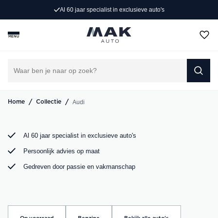
Al 60 jaar specialist in exclusieve auto's
Op zoek naar een exclusieve Audi occasion? Bij MAK
Auto vind je een zorgvuldig geselecteerd aanbod, van de
MENU
sportieve Audi A3 tot de krachtige Audi RS6. Bekijk ons
aanbod online of kom langs in onze showroom.
DIRECT CONTACT OPNEMEN
/
/
Audi
Home
Collectie
Al 60 jaar specialist in exclusieve auto's
Persoonlijk advies op maat
Gedreven door passie en vakmanschap