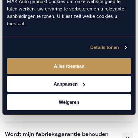
monteurs over de laatste technische kennis en data. Wij
MAK Auto gebruikt cookies om onze website goed te
laten werken, uw ervaring te verbeteren en u relevante
verzorgen het onderhoud op hetzelfde niveau als een
aanbiedingen te tonen. U kiest zelf welke cookies u
merkdealer, met behoud van de fabrieksgarantie. Kom
toestaat.
gerust langs in onze werkplaats voor een APK of een
beurt.
Details tonen
Veelgestelde vragen
Alles toestaan
Hoe weet ik welk onderhoud mijn
Aanpassen
auto nodig heeft en wanneer?
Weigeren
Is vervangend vervoer mogelijk?
Wordt mijn fabrieksgarantie behouden