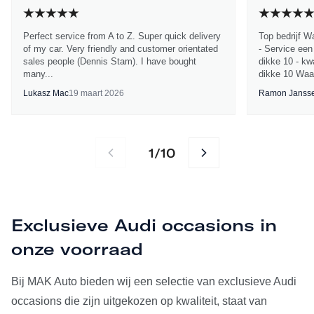
Perfect service from A to Z. Super quick delivery
Top bedrijf W
of my car. Very friendly and customer orientated
- Service een
sales people (Dennis Stam). I have bought
dikke 10 - kwa
many...
dikke 10 Waa
Lukasz Mac
19 maart 2026
Ramon Janss
1
10
/
Exclusieve Audi occasions in
onze voorraad
Bij MAK Auto bieden wij een selectie van exclusieve Audi
occasions die zijn uitgekozen op kwaliteit, staat van