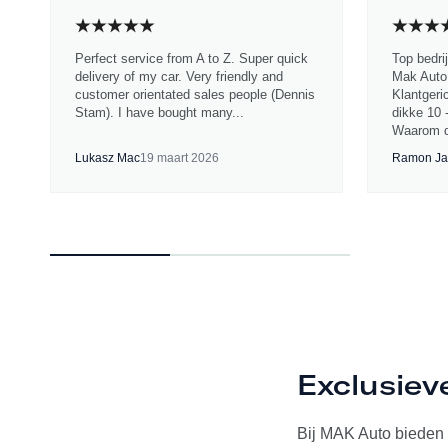
Perfect service from A to Z. Super quick
Top bedri
delivery of my car. Very friendly and
Mak Auto.
customer orientated sales people (Dennis
Klantgeri
Stam). I have bought many...
dikke 10 
Waarom d
Lukasz Mac
19 maart 2026
Ramon Ja
Exclusiev
Bij MAK Auto bieden w