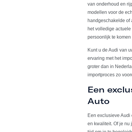
van onderhoud en rij
modellen voor de echt
handgeschakelde of a
het volledige actuel
persoonlijk te komen
Kunt u de Audi van u
ervaring met het impo
groter dan in Nederl
importproces zo voord
Een exclu
Auto
Een exclusieve Audi 
en kwaliteit. Of je n
tijd om je te begelei