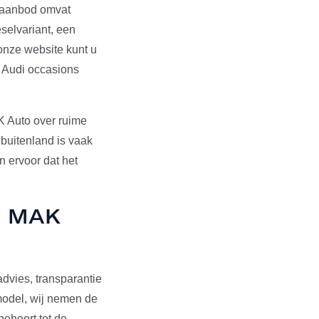
s aanbod omvat
selvariant, een
onze website kunt u
e Audi occasions
K Auto over ruime
 buitenland is vaak
 ervoor dat het
ij MAK
dvies, transparantie
pmodel, wij nemen de
behoort tot de