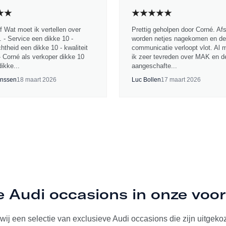
jf Wat moet ik vertellen over
Prettig geholpen door Corné. Af
 - Service een dikke 10 -
worden netjes nagekomen en de
chtheid een dikke 10 - kwaliteit
communicatie verloopt vlot. Al 
- Corné als verkoper dikke 10
ik zeer tevreden over MAK en d
ikke...
aangeschafte...
nssen
18 maart 2026
Luc Bollen
17 maart 2026
e Audi occasions in onze voo
ij een selectie van exclusieve Audi occasions die zijn uitgekoze