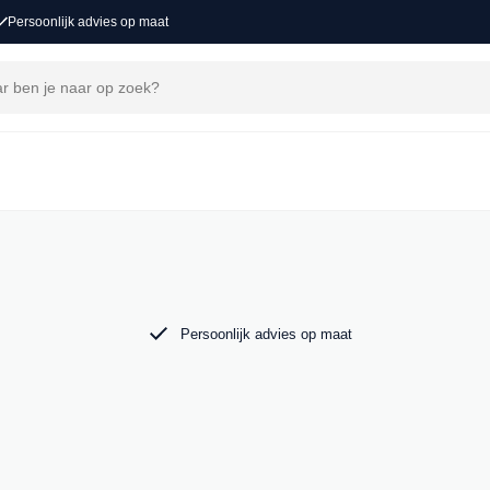
Persoonlijk advies op maat
j MAK Auto vind je een zorgvuldig
 tot de krachtige Audi RS6. Bekijk ons aanbod
Persoonlijk advies op maat