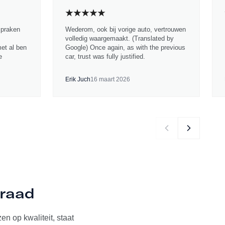
spraken
Wederom, ook bij vorige auto, vertrouwen
volledig waargemaakt. (Translated by
met al ben
Google) Once again, as with the previous
e
car, trust was fully justified.
Erik Juch
16 maart 2026
rraad
n op kwaliteit, staat