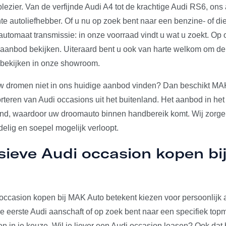
plezier. Van de verfijnde Audi A4 tot de krachtige Audi RS6, on
e autoliefhebber. Of u nu op zoek bent naar een benzine- of die
utomaat transmissie: in onze voorraad vindt u wat u zoekt. Op 
e aanbod bekijken. Uiteraard bent u ook van harte welkom om d
 bekijken in onze showroom.
w dromen niet in ons huidige aanbod vinden? Dan beschikt MA
rteren van Audi occasions uit het buitenland. Het aanbod in het
and, waardoor uw droomauto binnen handbereik komt. Wij zorgen
elig en soepel mogelijk verloopt.
sieve Audi occasion kopen b
occasion kopen bij MAK Auto betekent kiezen voor persoonlijk a
u je eerste Audi aanschaft of op zoek bent naar een specifiek to
den in je keuze. Wil je liever een Audi occasion leasen? Ook dat 