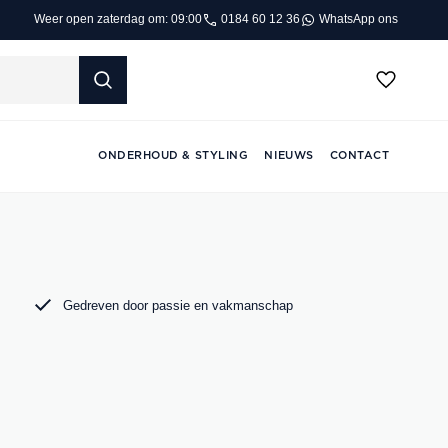
0184 60 12 36
WhatsApp ons
Weer open zaterdag om: 09:00
ONDERHOUD & STYLING
NIEUWS
CONTACT
Gedreven door passie en vakmanschap