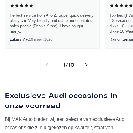
Perfect service from A to Z. Super quick delivery
Top bedrijf W
of my car. Very friendly and customer orientated
- Service een
sales people (Dennis Stam). I have bought
dikke 10 - kwa
many...
dikke 10 Waa
Lukasz Mac
19 maart 2026
Ramon Janss
1
10
/
Exclusieve Audi occasions in
onze voorraad
Bij MAK Auto bieden wij een selectie van exclusieve Audi
occasions die zijn uitgekozen op kwaliteit, staat van