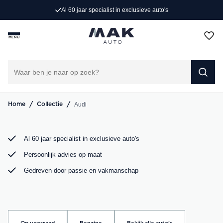
Al 60 jaar specialist in exclusieve auto's
Op zoek naar een exclusieve Audi occasion? Bij MAK
Auto vind je een zorgvuldig geselecteerd aanbod, van de
MENU
sportieve Audi A3 tot de krachtige Audi RS6. Bekijk ons
aanbod online of kom langs in onze showroom.
DIRECT CONTACT OPNEMEN
/
/
Audi
Home
Collectie
Al 60 jaar specialist in exclusieve auto's
Persoonlijk advies op maat
Gedreven door passie en vakmanschap