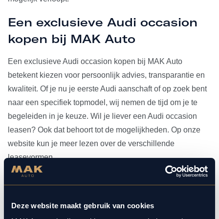
Een exclusieve Audi occasion
kopen bij MAK Auto
Een exclusieve Audi occasion kopen bij MAK Auto
betekent kiezen voor persoonlijk advies, transparantie en
kwaliteit. Of je nu je eerste Audi aanschaft of op zoek bent
naar een specifiek topmodel, wij nemen de tijd om je te
begeleiden in je keuze. Wil je liever een Audi occasion
leasen? Ook dat behoort tot de mogelijkheden. Op onze
website kun je meer lezen over de verschillende
leasevormen.
Heb je je Audi occasion eenmaal gevonden, dan kun je
voor al het
onderhoud
bij ons terecht. Doordat MAK Auto is
Deze website maakt gebruik van cookies
aangesloten bij Bosch Car Service, beschikken onze