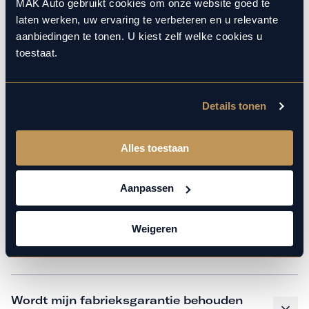
monteurs over de laatste technische kennis en data. Wij
MAK Auto gebruikt cookies om onze website goed te
laten werken, uw ervaring te verbeteren en u relevante
verzorgen het onderhoud op hetzelfde niveau als een
aanbiedingen te tonen. U kiest zelf welke cookies u
merkdealer, met behoud van de fabrieksgarantie. Kom
toestaat.
gerust langs in onze werkplaats voor een APK of een
beurt.
Details tonen
Veelgestelde vragen
Alles toestaan
Hoe weet ik welk onderhoud mijn
Aanpassen
auto nodig heeft en wanneer?
Weigeren
Is vervangend vervoer mogelijk?
Wordt mijn fabrieksgarantie behouden