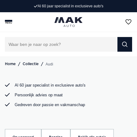
Al 60 jaar specialist in exclusieve auto's
Op zoek naar een exclusieve Audi occasion? Bij MAK
Auto vind je een zorgvuldig geselecteerd aanbod, van de
MENU
sportieve Audi A3 tot de krachtige Audi RS6. Bekijk ons
aanbod online of kom langs in onze showroom.
DIRECT CONTACT OPNEMEN
/
/
Audi
Home
Collectie
Al 60 jaar specialist in exclusieve auto's
Persoonlijk advies op maat
Gedreven door passie en vakmanschap