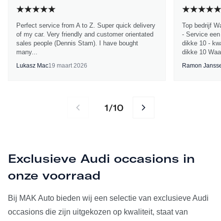
Perfect service from A to Z. Super quick delivery
Top bedrijf W
of my car. Very friendly and customer orientated
- Service een
sales people (Dennis Stam). I have bought
dikke 10 - kwa
many...
dikke 10 Waa
Lukasz Mac
19 maart 2026
Ramon Janss
1
10
/
Exclusieve Audi occasions in
onze voorraad
Bij MAK Auto bieden wij een selectie van exclusieve Audi
occasions die zijn uitgekozen op kwaliteit, staat van