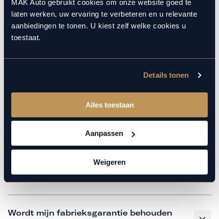
monteurs over de laatste technische kennis en data. Wij
MAK Auto gebruikt cookies om onze website goed te
laten werken, uw ervaring te verbeteren en u relevante
verzorgen het onderhoud op hetzelfde niveau als een
aanbiedingen te tonen. U kiest zelf welke cookies u
merkdealer, met behoud van de fabrieksgarantie. Kom
toestaat.
gerust langs in onze werkplaats voor een APK of een
beurt.
Details tonen
Veelgestelde vragen
Alles toestaan
Hoe weet ik welk onderhoud mijn
Aanpassen
auto nodig heeft en wanneer?
Weigeren
Is vervangend vervoer mogelijk?
Wordt mijn fabrieksgarantie behouden