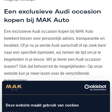
Een exclusieve Audi occasion
kopen bij MAK Auto
Een exclusieve Audi occasion kopen bij MAK Auto
betekent kiezen voor persoonlijk advies, transparantie en
kwaliteit. Of je nu je eerste Audi aanschaft of op zoek bent
naar een specifiek topmodel, wij nemen de tijd om je te
begeleiden in je keuze. Wil je liever een Audi occasion
leasen? Ook dat behoort tot de mogelijkheden. Op onze
website kun je meer lezen over de verschillende
leasevormen.
Heb je je Audi occasion eenmaal gevonden, dan kun je
voor al het
onderhoud
bij ons terecht. Doordat MAK Auto is
Deze website maakt gebruik van cookies
aangesloten bij Bosch Car Service, beschikken onze