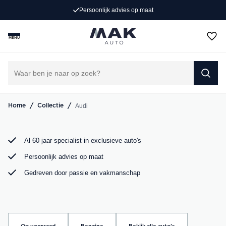
es op maat
4.8
/ 5
Op zoek naar een exclusieve Audi occasion? Bij MAK
Auto vind je een zorgvuldig geselecteerd aanbod, van de
MENU
sportieve Audi A3 tot de krachtige Audi RS6. Bekijk ons
aanbod online of kom langs in onze showroom.
DIRECT CONTACT OPNEMEN
/
/
Audi
Home
Collectie
Al 60 jaar specialist in exclusieve auto's
Persoonlijk advies op maat
Gedreven door passie en vakmanschap