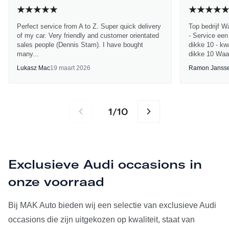
Perfect service from A to Z. Super quick delivery
Top bedrijf W
of my car. Very friendly and customer orientated
- Service een
sales people (Dennis Stam). I have bought
dikke 10 - kwa
many...
dikke 10 Waa
Lukasz Mac
19 maart 2026
Ramon Janss
1
10
/
Exclusieve Audi occasions in
onze voorraad
Bij MAK Auto bieden wij een selectie van exclusieve Audi
occasions die zijn uitgekozen op kwaliteit, staat van