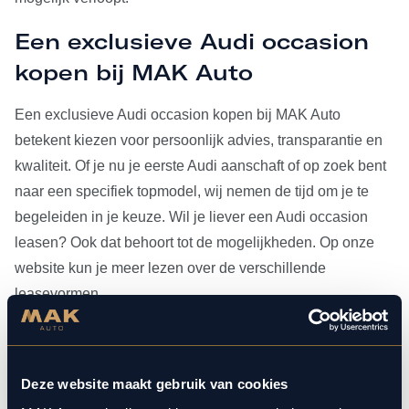
Een exclusieve Audi occasion
kopen bij MAK Auto
Een exclusieve Audi occasion kopen bij MAK Auto
betekent kiezen voor persoonlijk advies, transparantie en
kwaliteit. Of je nu je eerste Audi aanschaft of op zoek bent
naar een specifiek topmodel, wij nemen de tijd om je te
begeleiden in je keuze. Wil je liever een Audi occasion
leasen? Ook dat behoort tot de mogelijkheden. Op onze
website kun je meer lezen over de verschillende
leasevormen.
Heb je je Audi occasion eenmaal gevonden, dan kun je
voor al het
onderhoud
bij ons terecht. Doordat MAK Auto is
Deze website maakt gebruik van cookies
aangesloten bij Bosch Car Service, beschikken onze