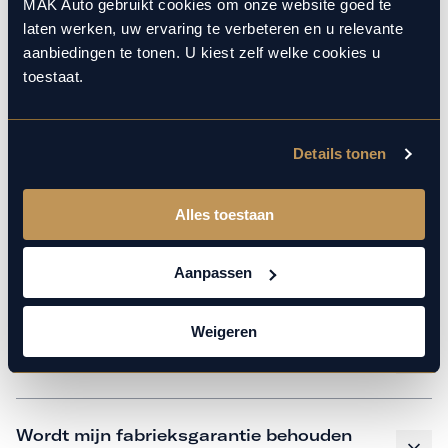
monteurs over de laatste technische kennis en data. Wij
MAK Auto gebruikt cookies om onze website goed te
laten werken, uw ervaring te verbeteren en u relevante
verzorgen het onderhoud op hetzelfde niveau als een
aanbiedingen te tonen. U kiest zelf welke cookies u
merkdealer, met behoud van de fabrieksgarantie. Kom
toestaat.
gerust langs in onze werkplaats voor een APK of een
beurt.
Details tonen
Veelgestelde vragen
Alles toestaan
Hoe weet ik welk onderhoud mijn
Aanpassen
auto nodig heeft en wanneer?
Weigeren
Is vervangend vervoer mogelijk?
Wordt mijn fabrieksgarantie behouden