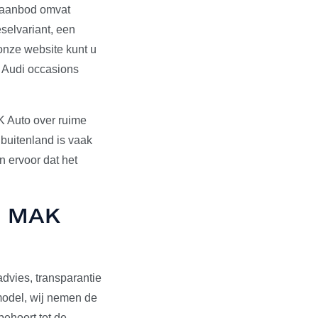
s aanbod omvat
selvariant, een
onze website kunt u
e Audi occasions
K Auto over ruime
 buitenland is vaak
 ervoor dat het
ij MAK
dvies, transparantie
pmodel, wij nemen de
behoort tot de