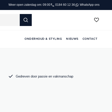
0184 60 12 36
WhatsApp ons
Weer open zaterdag om: 09:00
ONDERHOUD & STYLING
NIEUWS
CONTACT
Gedreven door passie en vakmanschap