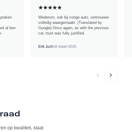
spraken
Wederom, ook bij vorige auto, vertrouwen
volledig waargemaakt. (Translated by
met al ben
Google) Once again, as with the previous
e
car, trust was fully justified.
Erik Juch
16 maart 2026
rraad
n op kwaliteit, staat