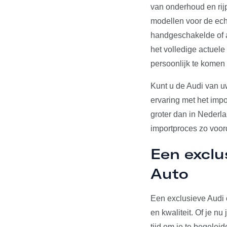
van onderhoud en rij
modellen voor de echt
handgeschakelde of a
het volledige actuel
persoonlijk te komen
Kunt u de Audi van u
ervaring met het impo
groter dan in Nederl
importproces zo voord
Een exclu
Auto
Een exclusieve Audi 
en kwaliteit. Of je n
tijd om je te begelei