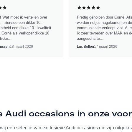
jf Wat moet ik vertellen over
Prettig geholpen door Corné. Af
 - Service een dikke 10 -
worden netjes nagekomen en de
chtheid een dikke 10 - kwaliteit
communicatie verloopt vlot. Al 
- Corné als verkoper dikke 10
ik zeer tevreden over MAK en d
ikke...
aangeschafte...
nssen
18 maart 2026
Luc Bollen
17 maart 2026
e Audi occasions in onze voo
ij een selectie van exclusieve Audi occasions die zijn uitgekoze