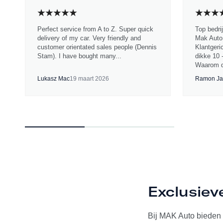
Perfect service from A to Z. Super quick
Top bedri
delivery of my car. Very friendly and
Mak Auto.
customer orientated sales people (Dennis
Klantgeri
Stam). I have bought many...
dikke 10 
Waarom d
Lukasz Mac
19 maart 2026
Ramon Ja
Exclusiev
Bij MAK Auto bieden w