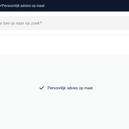
Persoonlijk advies op maat
j MAK Auto vind je een zorgvuldig
 tot de krachtige Audi RS6. Bekijk ons aanbod
Persoonlijk advies op maat