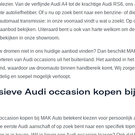
plezier. Van de verfijnde Audi A4 tot de krachtige Audi RS6, on
e autoliefhebber. Of u nu op zoek bent naar een benzine- of die
utomaat transmissie: in onze voorraad vindt u wat u zoekt. Op 
e aanbod bekijken. Uiteraard bent u ook van harte welkom om d
 bekijken in onze showroom.
w dromen niet in ons huidige aanbod vinden? Dan beschikt MA
rteren van Audi occasions uit het buitenland. Het aanbod in het
and, waardoor uw droomauto binnen handbereik komt. Wij zorgen
elig en soepel mogelijk verloopt.
sieve Audi occasion kopen b
occasion kopen bij MAK Auto betekent kiezen voor persoonlijk a
u je eerste Audi aanschaft of op zoek bent naar een specifiek to
den in je keuze. Wil je liever een Audi occasion leasen? Ook dat 