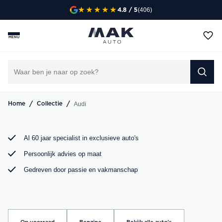
(406)
4.8
/ 5
Op zoek naar een exclusieve Audi occasion? Bij MAK
Auto vind je een zorgvuldig geselecteerd aanbod, van de
MENU
sportieve Audi A3 tot de krachtige Audi RS6. Bekijk ons
aanbod online of kom langs in onze showroom.
DIRECT CONTACT OPNEMEN
/
/
Audi
Home
Collectie
Al 60 jaar specialist in exclusieve auto's
Persoonlijk advies op maat
Gedreven door passie en vakmanschap