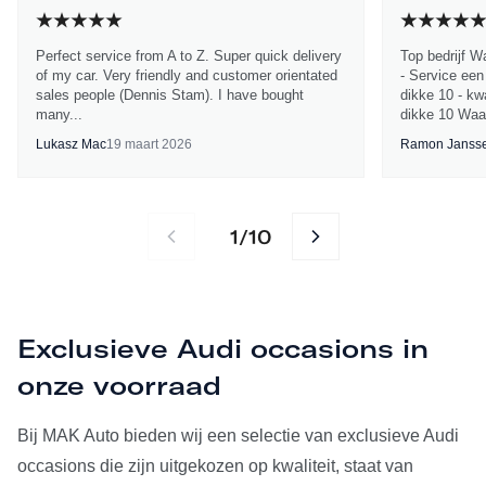
Perfect service from A to Z. Super quick delivery
Top bedrijf W
of my car. Very friendly and customer orientated
- Service een
sales people (Dennis Stam). I have bought
dikke 10 - kwa
many...
dikke 10 Waa
Lukasz Mac
19 maart 2026
Ramon Janss
1
10
/
Exclusieve Audi occasions in
onze voorraad
Bij MAK Auto bieden wij een selectie van exclusieve Audi
occasions die zijn uitgekozen op kwaliteit, staat van