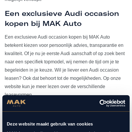
Een exclusieve Audi occasion
kopen bij MAK Auto
Een exclusieve Audi occasion kopen bij MAK Auto
betekent kiezen voor persoonlijk advies, transparantie en
kwaliteit. Of je nu je eerste Audi aanschaft of op zoek bent
naar een specifiek topmodel, wij nemen de tijd om je te
begeleiden in je keuze. Wil je liever een Audi occasion
leasen? Ook dat behoort tot de mogelijkheden. Op onze
website kun je meer lezen over de verschillende
leasevormen.
Heb je je Audi occasion eenmaal gevonden, dan kun je
voor al het
onderhoud
bij ons terecht. Doordat MAK Auto is
Deze website maakt gebruik van cookies
aangesloten bij Bosch Car Service, beschikken onze