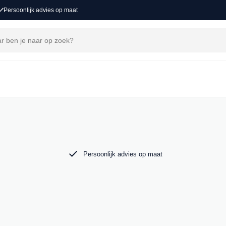
Persoonlijk advies op maat
j MAK Auto vind je een zorgvuldig
 tot de krachtige Audi RS6. Bekijk ons aanbod
Persoonlijk advies op maat