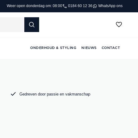
0184 60 12 36
WhatsApp ons
Weer open donderdag om: 08:00
ONDERHOUD & STYLING
NIEUWS
CONTACT
Gedreven door passie en vakmanschap