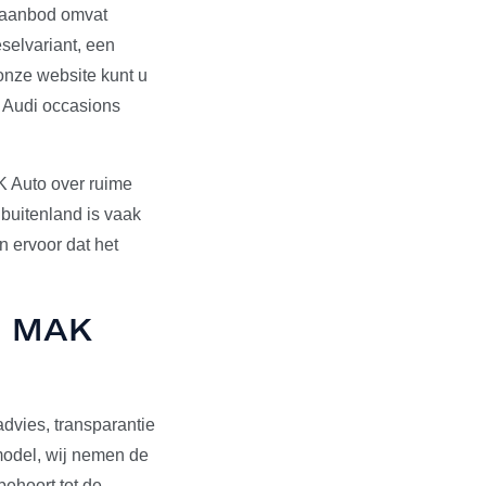
s aanbod omvat
selvariant, een
onze website kunt u
e Audi occasions
K Auto over ruime
 buitenland is vaak
 ervoor dat het
ij MAK
dvies, transparantie
pmodel, wij nemen de
behoort tot de