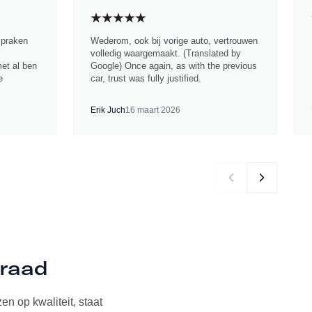
spraken
Wederom, ook bij vorige auto, vertrouwen
volledig waargemaakt. (Translated by
met al ben
Google) Once again, as with the previous
e
car, trust was fully justified.
Erik Juch
16 maart 2026
rraad
n op kwaliteit, staat