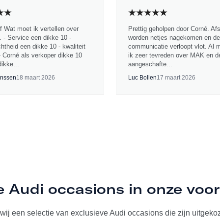
jf Wat moet ik vertellen over
Prettig geholpen door Corné. Af
 - Service een dikke 10 -
worden netjes nagekomen en de
chtheid een dikke 10 - kwaliteit
communicatie verloopt vlot. Al 
- Corné als verkoper dikke 10
ik zeer tevreden over MAK en d
ikke...
aangeschafte...
nssen
18 maart 2026
Luc Bollen
17 maart 2026
e Audi occasions in onze voo
ij een selectie van exclusieve Audi occasions die zijn uitgekoze