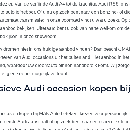
plezier. Van de verfijnde Audi A4 tot de krachtige Audi RS6, on
e autoliefhebber. Of u nu op zoek bent naar een benzine- of die
utomaat transmissie: in onze voorraad vindt u wat u zoekt. Op 
e aanbod bekijken. Uiteraard bent u ook van harte welkom om d
 bekijken in onze showroom.
w dromen niet in ons huidige aanbod vinden? Dan beschikt MA
rteren van Audi occasions uit het buitenland. Het aanbod in het
and, waardoor uw droomauto binnen handbereik komt. Wij zorgen
elig en soepel mogelijk verloopt.
sieve Audi occasion kopen b
occasion kopen bij MAK Auto betekent kiezen voor persoonlijk a
u je eerste Audi aanschaft of op zoek bent naar een specifiek to
den in je keuze. Wil je liever een Audi occasion leasen? Ook dat 