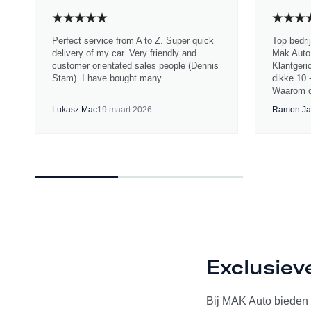
Perfect service from A to Z. Super quick
Top bedri
delivery of my car. Very friendly and
Mak Auto.
customer orientated sales people (Dennis
Klantgeri
Stam). I have bought many...
dikke 10 
Waarom d
Lukasz Mac
19 maart 2026
Ramon Ja
Exclusiev
Bij MAK Auto bieden w