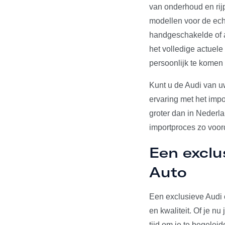
van onderhoud en rij
modellen voor de echt
handgeschakelde of a
het volledige actuel
persoonlijk te komen
Kunt u de Audi van u
ervaring met het impo
groter dan in Nederl
importproces zo voord
Een exclu
Auto
Een exclusieve Audi 
en kwaliteit. Of je n
tijd om je te begelei