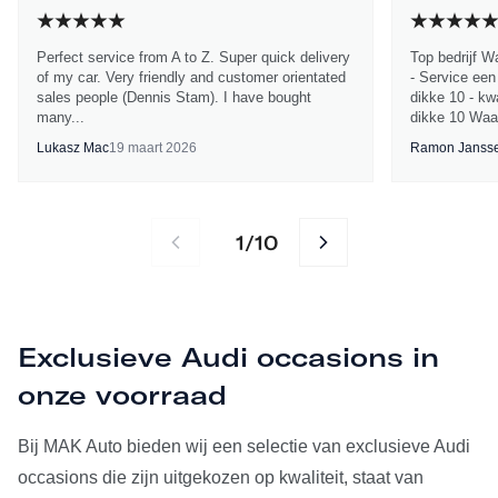
Perfect service from A to Z. Super quick delivery
Top bedrijf W
of my car. Very friendly and customer orientated
- Service een
sales people (Dennis Stam). I have bought
dikke 10 - kwa
many...
dikke 10 Waa
Lukasz Mac
19 maart 2026
Ramon Janss
1
10
/
Exclusieve Audi occasions in
onze voorraad
Bij MAK Auto bieden wij een selectie van exclusieve Audi
occasions die zijn uitgekozen op kwaliteit, staat van