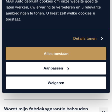
monteurs over de laatste technische kennis en data. Wij
MAK Auto gebruikt cookies om onze website goed te
laten werken, uw ervaring te verbeteren en u relevante
verzorgen het onderhoud op hetzelfde niveau als een
aanbiedingen te tonen. U kiest zelf welke cookies u
merkdealer, met behoud van de fabrieksgarantie. Kom
toestaat.
gerust langs in onze werkplaats voor een APK of een
beurt.
Details tonen
Veelgestelde vragen
Alles toestaan
Hoe weet ik welk onderhoud mijn
Aanpassen
auto nodig heeft en wanneer?
Weigeren
Is vervangend vervoer mogelijk?
Wordt mijn fabrieksgarantie behouden