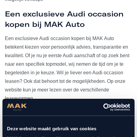
Een exclusieve Audi occasion
kopen bij MAK Auto
Een exclusieve Audi occasion kopen bij MAK Auto
betekent kiezen voor persoonlijk advies, transparantie en
kwaliteit. Of je nu je eerste Audi aanschaft of op zoek bent
naar een specifiek topmodel, wij nemen de tijd om je te
begeleiden in je keuze. Wil je liever een Audi occasion
leasen? Ook dat behoort tot de mogelijkheden. Op onze
website kun je meer lezen over de verschillende
leasevormen.
Heb je je Audi occasion eenmaal gevonden, dan kun je
voor al het
onderhoud
bij ons terecht. Doordat MAK Auto is
Deze website maakt gebruik van cookies
aangesloten bij Bosch Car Service, beschikken onze