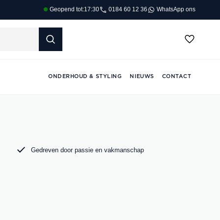
0184 60 12 36
WhatsApp ons
Geopend tot:
17:30
ONDERHOUD & STYLING
NIEUWS
CONTACT
Gedreven door passie en vakmanschap