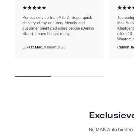
Perfect service from A to Z. Super quick
Top bedri
delivery of my car. Very friendly and
Mak Auto.
customer orientated sales people (Dennis
Klantgeri
Stam). I have bought many...
dikke 10 
Waarom d
Lukasz Mac
19 maart 2026
Ramon Ja
Exclusiev
Bij MAK Auto bieden w