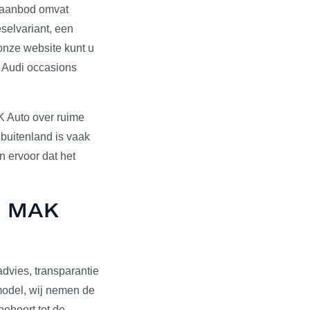
s aanbod omvat
selvariant, een
onze website kunt u
e Audi occasions
K Auto over ruime
 buitenland is vaak
 ervoor dat het
ij MAK
dvies, transparantie
pmodel, wij nemen de
behoort tot de