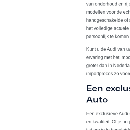
van onderhoud en rij
modellen voor de echt
handgeschakelde of a
het volledige actuel
persoonlijk te komen
Kunt u de Audi van u
ervaring met het impo
groter dan in Nederl
importproces zo voord
Een exclu
Auto
Een exclusieve Audi 
en kwaliteit. Of je n
tijd om je te begelei