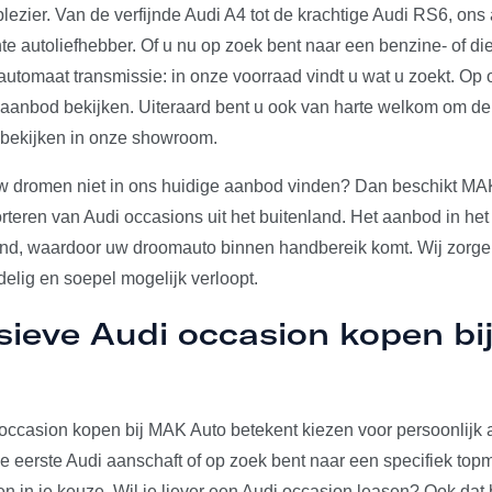
plezier. Van de verfijnde Audi A4 tot de krachtige Audi RS6, on
e autoliefhebber. Of u nu op zoek bent naar een benzine- of die
utomaat transmissie: in onze voorraad vindt u wat u zoekt. Op 
e aanbod bekijken. Uiteraard bent u ook van harte welkom om d
 bekijken in onze showroom.
w dromen niet in ons huidige aanbod vinden? Dan beschikt MA
rteren van Audi occasions uit het buitenland. Het aanbod in het
and, waardoor uw droomauto binnen handbereik komt. Wij zorgen
elig en soepel mogelijk verloopt.
sieve Audi occasion kopen b
occasion kopen bij MAK Auto betekent kiezen voor persoonlijk a
u je eerste Audi aanschaft of op zoek bent naar een specifiek to
den in je keuze. Wil je liever een Audi occasion leasen? Ook dat 