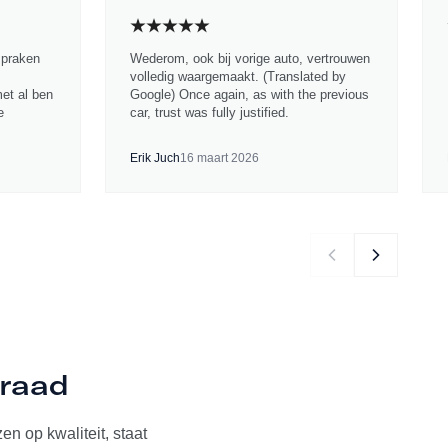
spraken
Wederom, ook bij vorige auto, vertrouwen
volledig waargemaakt. (Translated by
met al ben
Google) Once again, as with the previous
e
car, trust was fully justified.
Erik Juch
16 maart 2026
rraad
n op kwaliteit, staat