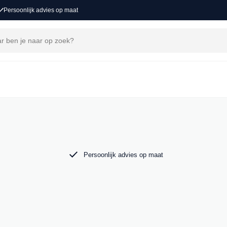
Persoonlijk advies op maat
j MAK Auto vind je een zorgvuldig
 tot de krachtige Audi RS6. Bekijk ons aanbod
Persoonlijk advies op maat