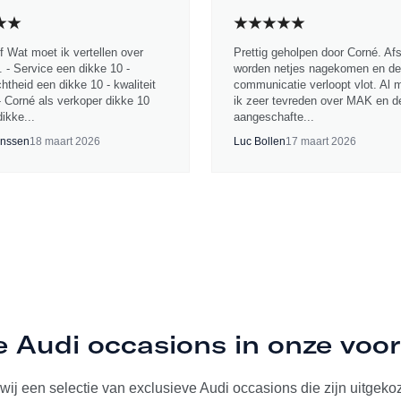
jf Wat moet ik vertellen over
Prettig geholpen door Corné. Af
 - Service een dikke 10 -
worden netjes nagekomen en de
chtheid een dikke 10 - kwaliteit
communicatie verloopt vlot. Al 
- Corné als verkoper dikke 10
ik zeer tevreden over MAK en d
ikke...
aangeschafte...
nssen
18 maart 2026
Luc Bollen
17 maart 2026
e Audi occasions in onze voo
ij een selectie van exclusieve Audi occasions die zijn uitgekoze