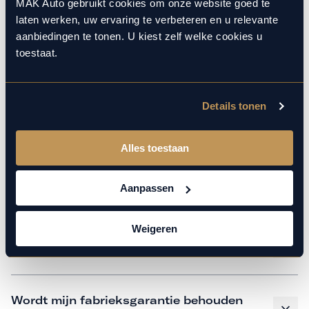
monteurs over de laatste technische kennis en data. Wij
MAK Auto gebruikt cookies om onze website goed te
laten werken, uw ervaring te verbeteren en u relevante
verzorgen het onderhoud op hetzelfde niveau als een
aanbiedingen te tonen. U kiest zelf welke cookies u
merkdealer, met behoud van de fabrieksgarantie. Kom
toestaat.
gerust langs in onze werkplaats voor een APK of een
beurt.
Details tonen
Veelgestelde vragen
Alles toestaan
Hoe weet ik welk onderhoud mijn
Aanpassen
auto nodig heeft en wanneer?
Weigeren
Is vervangend vervoer mogelijk?
Wordt mijn fabrieksgarantie behouden