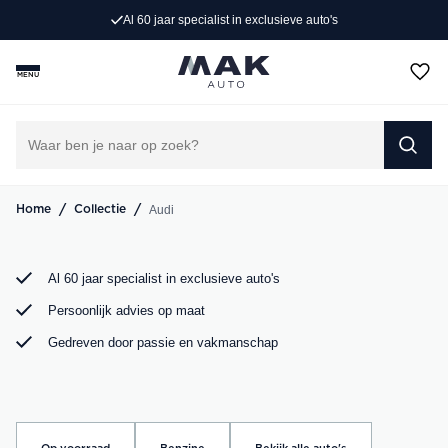
Al 60 jaar specialist in exclusieve auto's
Op zoek naar een exclusieve Audi occasion? Bij MAK
Auto vind je een zorgvuldig geselecteerd aanbod, van de
MENU
sportieve Audi A3 tot de krachtige Audi RS6. Bekijk ons
aanbod online of kom langs in onze showroom.
DIRECT CONTACT OPNEMEN
/
/
Audi
Home
Collectie
Al 60 jaar specialist in exclusieve auto's
Persoonlijk advies op maat
Gedreven door passie en vakmanschap