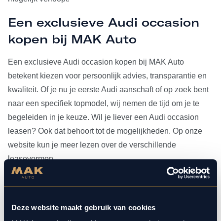
Een exclusieve Audi occasion
kopen bij MAK Auto
Een exclusieve Audi occasion kopen bij MAK Auto
betekent kiezen voor persoonlijk advies, transparantie en
kwaliteit. Of je nu je eerste Audi aanschaft of op zoek bent
naar een specifiek topmodel, wij nemen de tijd om je te
begeleiden in je keuze. Wil je liever een Audi occasion
leasen? Ook dat behoort tot de mogelijkheden. Op onze
website kun je meer lezen over de verschillende
leasevormen.
Heb je je Audi occasion eenmaal gevonden, dan kun je
voor al het
onderhoud
bij ons terecht. Doordat MAK Auto is
Deze website maakt gebruik van cookies
aangesloten bij Bosch Car Service, beschikken onze