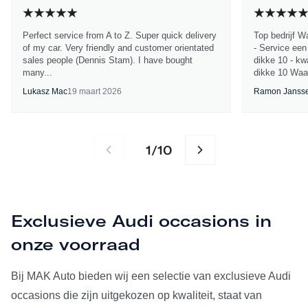
Perfect service from A to Z. Super quick delivery
Top bedrijf W
of my car. Very friendly and customer orientated
- Service een
sales people (Dennis Stam). I have bought
dikke 10 - kwa
many...
dikke 10 Waa
Lukasz Mac
19 maart 2026
Ramon Janss
1
10
/
Exclusieve Audi occasions in
onze voorraad
Bij MAK Auto bieden wij een selectie van exclusieve Audi
occasions die zijn uitgekozen op kwaliteit, staat van