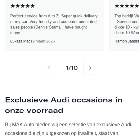
Perfect service from A to Z. Super quick delivery
Top bedrijf W
of my car. Very friendly and customer orientated
- Service een
sales people (Dennis Stam). I have bought
dikke 10 - kwa
many...
dikke 10 Waa
Lukasz Mac
19 maart 2026
Ramon Janss
1
10
/
Exclusieve Audi occasions in
onze voorraad
Bij MAK Auto bieden wij een selectie van exclusieve Audi
occasions die zijn uitgekozen op kwaliteit, staat van