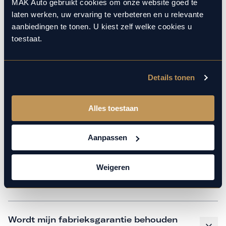
monteurs over de laatste technische kennis en data. Wij
MAK Auto gebruikt cookies om onze website goed te
laten werken, uw ervaring te verbeteren en u relevante
verzorgen het onderhoud op hetzelfde niveau als een
aanbiedingen te tonen. U kiest zelf welke cookies u
merkdealer, met behoud van de fabrieksgarantie. Kom
toestaat.
gerust langs in onze werkplaats voor een APK of een
beurt.
Details tonen
Veelgestelde vragen
Alles toestaan
Hoe weet ik welk onderhoud mijn
Aanpassen
auto nodig heeft en wanneer?
Weigeren
Is vervangend vervoer mogelijk?
Wordt mijn fabrieksgarantie behouden