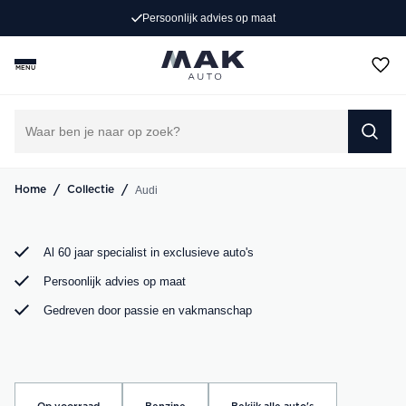
Persoonlijk advies op maat
Op zoek naar een exclusieve Audi occasion? Bij MAK
Auto vind je een zorgvuldig geselecteerd aanbod, van de
MENU
sportieve Audi A3 tot de krachtige Audi RS6. Bekijk ons
aanbod online of kom langs in onze showroom.
DIRECT CONTACT OPNEMEN
/
/
Audi
Home
Collectie
Al 60 jaar specialist in exclusieve auto's
Persoonlijk advies op maat
Gedreven door passie en vakmanschap