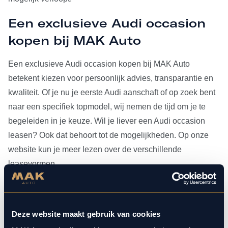
Een exclusieve Audi occasion
kopen bij MAK Auto
Een exclusieve Audi occasion kopen bij MAK Auto
betekent kiezen voor persoonlijk advies, transparantie en
kwaliteit. Of je nu je eerste Audi aanschaft of op zoek bent
naar een specifiek topmodel, wij nemen de tijd om je te
begeleiden in je keuze. Wil je liever een Audi occasion
leasen? Ook dat behoort tot de mogelijkheden. Op onze
website kun je meer lezen over de verschillende
leasevormen.
Heb je je Audi occasion eenmaal gevonden, dan kun je
voor al het
onderhoud
bij ons terecht. Doordat MAK Auto is
Deze website maakt gebruik van cookies
aangesloten bij Bosch Car Service, beschikken onze