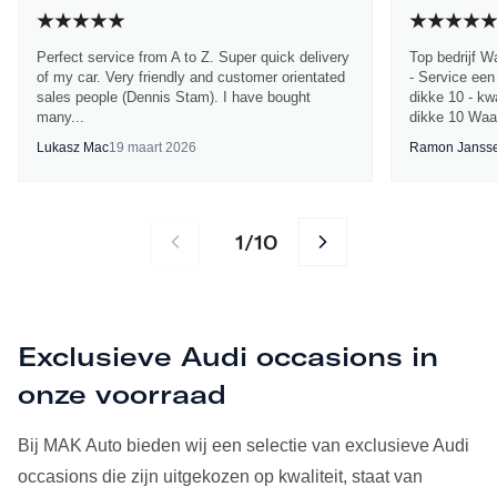
Perfect service from A to Z. Super quick delivery
Top bedrijf W
of my car. Very friendly and customer orientated
- Service een
sales people (Dennis Stam). I have bought
dikke 10 - kwa
many...
dikke 10 Waa
Lukasz Mac
19 maart 2026
Ramon Janss
1
10
/
Exclusieve Audi occasions in
onze voorraad
Bij MAK Auto bieden wij een selectie van exclusieve Audi
occasions die zijn uitgekozen op kwaliteit, staat van