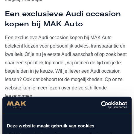
Een exclusieve Audi occasion
kopen bij MAK Auto
Een exclusieve Audi occasion kopen bij MAK Auto
betekent kiezen voor persoonlijk advies, transparantie en
kwaliteit. Of je nu je eerste Audi aanschaft of op zoek bent
naar een specifiek topmodel, wij nemen de tijd om je te
begeleiden in je keuze. Wil je liever een Audi occasion
leasen? Ook dat behoort tot de mogelijkheden. Op onze
website kun je meer lezen over de verschillende
leasevormen.
Heb je je Audi occasion eenmaal gevonden, dan kun je
voor al het
onderhoud
bij ons terecht. Doordat MAK Auto is
Deze website maakt gebruik van cookies
aangesloten bij Bosch Car Service, beschikken onze