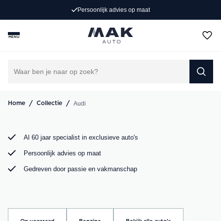
Persoonlijk advies op maat
Op zoek naar een exclusieve Audi occasion? Bij MAK
Auto vind je een zorgvuldig geselecteerd aanbod, van de
MENU
sportieve Audi A3 tot de krachtige Audi RS6. Bekijk ons
aanbod online of kom langs in onze showroom.
DIRECT CONTACT OPNEMEN
/
/
Audi
Home
Collectie
Al 60 jaar specialist in exclusieve auto's
Persoonlijk advies op maat
Gedreven door passie en vakmanschap