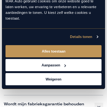
monteurs over de laatste technische kennis en data. Wij
MAK Auto gebruikt cookies om onze website goed te
laten werken, uw ervaring te verbeteren en u relevante
verzorgen het onderhoud op hetzelfde niveau als een
aanbiedingen te tonen. U kiest zelf welke cookies u
merkdealer, met behoud van de fabrieksgarantie. Kom
toestaat.
gerust langs in onze werkplaats voor een APK of een
beurt.
Details tonen
Veelgestelde vragen
Alles toestaan
Hoe weet ik welk onderhoud mijn
Aanpassen
auto nodig heeft en wanneer?
Weigeren
Is vervangend vervoer mogelijk?
Wordt mijn fabrieksgarantie behouden