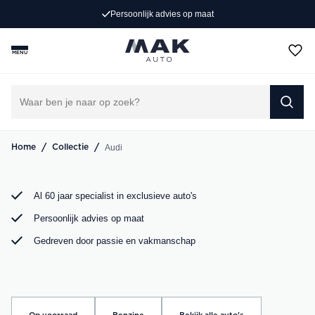
k advies op maat
4
Op zoek naar een exclusieve Audi occasion? Bij MAK
Auto vind je een zorgvuldig geselecteerd aanbod, van de
MENU
sportieve Audi A3 tot de krachtige Audi RS6. Bekijk ons
aanbod online of kom langs in onze showroom.
DIRECT CONTACT OPNEMEN
/
/
Audi
Home
Collectie
Al 60 jaar specialist in exclusieve auto's
Persoonlijk advies op maat
Gedreven door passie en vakmanschap