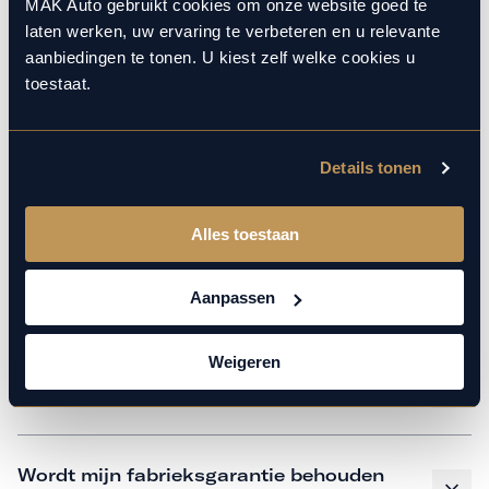
monteurs over de laatste technische kennis en data. Wij
MAK Auto gebruikt cookies om onze website goed te
laten werken, uw ervaring te verbeteren en u relevante
verzorgen het onderhoud op hetzelfde niveau als een
aanbiedingen te tonen. U kiest zelf welke cookies u
merkdealer, met behoud van de fabrieksgarantie. Kom
toestaat.
gerust langs in onze werkplaats voor een APK of een
beurt.
Details tonen
Veelgestelde vragen
Alles toestaan
Hoe weet ik welk onderhoud mijn
Aanpassen
auto nodig heeft en wanneer?
Weigeren
Is vervangend vervoer mogelijk?
Wordt mijn fabrieksgarantie behouden