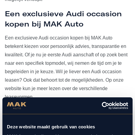
Een exclusieve Audi occasion
kopen bij MAK Auto
Een exclusieve Audi occasion kopen bij MAK Auto
betekent kiezen voor persoonlijk advies, transparantie en
kwaliteit. Of je nu je eerste Audi aanschaft of op zoek bent
naar een specifiek topmodel, wij nemen de tijd om je te
begeleiden in je keuze. Wil je liever een Audi occasion
leasen? Ook dat behoort tot de mogelijkheden. Op onze
website kun je meer lezen over de verschillende
leasevormen.
Heb je je Audi occasion eenmaal gevonden, dan kun je
voor al het
onderhoud
bij ons terecht. Doordat MAK Auto is
Deze website maakt gebruik van cookies
aangesloten bij Bosch Car Service, beschikken onze