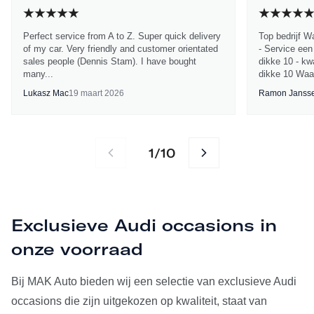
Perfect service from A to Z. Super quick delivery
Top bedrijf W
of my car. Very friendly and customer orientated
- Service een
sales people (Dennis Stam). I have bought
dikke 10 - kwa
many...
dikke 10 Waa
Lukasz Mac
19 maart 2026
Ramon Janss
1
10
/
Exclusieve Audi occasions in
onze voorraad
Bij MAK Auto bieden wij een selectie van exclusieve Audi
occasions die zijn uitgekozen op kwaliteit, staat van