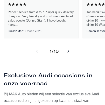
Perfect service from A to Z. Super quick delivery
Top bedrijf W
of my car. Very friendly and customer orientated
- Service een
sales people (Dennis Stam). I have bought
dikke 10 - kwa
many...
dikke 10 Waa
Lukasz Mac
19 maart 2026
Ramon Janss
1
10
/
Exclusieve Audi occasions in
onze voorraad
Bij MAK Auto bieden wij een selectie van exclusieve Audi
occasions die zijn uitgekozen op kwaliteit, staat van