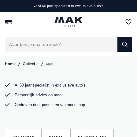
Al 60 jaar specialist in exclusieve auto's
Op zoek naar een exclusieve Audi occasion? Bij MAK
Auto vind je een zorgvuldig geselecteerd aanbod, van de
MENU
sportieve Audi A3 tot de krachtige Audi RS6. Bekijk ons
aanbod online of kom langs in onze showroom.
DIRECT CONTACT OPNEMEN
/
/
Audi
Home
Collectie
Al 60 jaar specialist in exclusieve auto's
Persoonlijk advies op maat
Gedreven door passie en vakmanschap