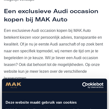
Een exclusieve Audi occasion
kopen bij MAK Auto
Een exclusieve Audi occasion kopen bij MAK Auto
betekent kiezen voor persoonlijk advies, transparantie en
kwaliteit. Of je nu je eerste Audi aanschaft of op zoek bent
naar een specifiek topmodel, wij nemen de tijd om je te
begeleiden in je keuze. Wil je liever een Audi occasion
leasen? Ook dat behoort tot de mogelijkheden. Op onze
website kun je meer lezen over de verschillende
leasevormen.
Heb je je Audi occasion eenmaal gevonden, dan kun je
voor al het
onderhoud
bij ons terecht. Doordat MAK Auto is
Deze website maakt gebruik van cookies
aangesloten bij Bosch Car Service, beschikken onze