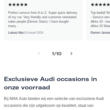
Perfect service from A to Z. Super quick delivery
Top bedrijf W
of my car. Very friendly and customer orientated
- Service een
sales people (Dennis Stam). I have bought
dikke 10 - kwa
many...
dikke 10 Waa
Lukasz Mac
19 maart 2026
Ramon Janss
1
10
/
Exclusieve Audi occasions in
onze voorraad
Bij MAK Auto bieden wij een selectie van exclusieve Audi
occasions die zijn uitgekozen op kwaliteit, staat van