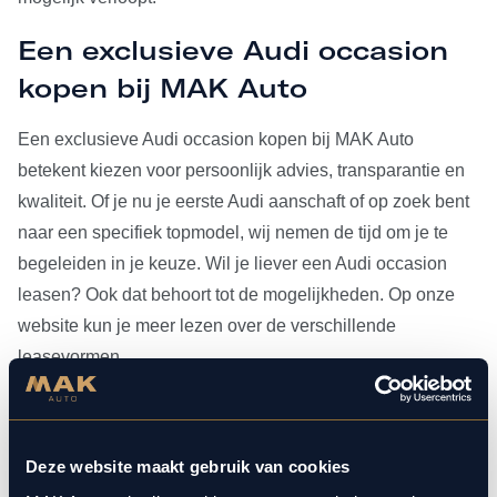
Een exclusieve Audi occasion
kopen bij MAK Auto
Een exclusieve Audi occasion kopen bij MAK Auto
betekent kiezen voor persoonlijk advies, transparantie en
kwaliteit. Of je nu je eerste Audi aanschaft of op zoek bent
naar een specifiek topmodel, wij nemen de tijd om je te
begeleiden in je keuze. Wil je liever een Audi occasion
leasen? Ook dat behoort tot de mogelijkheden. Op onze
website kun je meer lezen over de verschillende
leasevormen.
Heb je je Audi occasion eenmaal gevonden, dan kun je
voor al het
onderhoud
bij ons terecht. Doordat MAK Auto is
Deze website maakt gebruik van cookies
aangesloten bij Bosch Car Service, beschikken onze