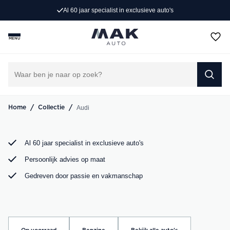
Al 60 jaar specialist in exclusieve auto's
Op zoek naar een exclusieve Audi occasion? Bij MAK
Auto vind je een zorgvuldig geselecteerd aanbod, van de
MENU
sportieve Audi A3 tot de krachtige Audi RS6. Bekijk ons
aanbod online of kom langs in onze showroom.
DIRECT CONTACT OPNEMEN
/
/
Audi
Home
Collectie
Al 60 jaar specialist in exclusieve auto's
Persoonlijk advies op maat
Gedreven door passie en vakmanschap