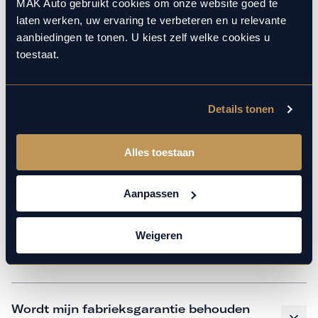
monteurs over de laatste technische kennis en data. Wij
MAK Auto gebruikt cookies om onze website goed te
laten werken, uw ervaring te verbeteren en u relevante
verzorgen het onderhoud op hetzelfde niveau als een
aanbiedingen te tonen. U kiest zelf welke cookies u
merkdealer, met behoud van de fabrieksgarantie. Kom
toestaat.
gerust langs in onze werkplaats voor een APK of een
beurt.
Details tonen
Veelgestelde vragen
Alles toestaan
Hoe weet ik welk onderhoud mijn
Aanpassen
auto nodig heeft en wanneer?
Weigeren
Is vervangend vervoer mogelijk?
Wordt mijn fabrieksgarantie behouden