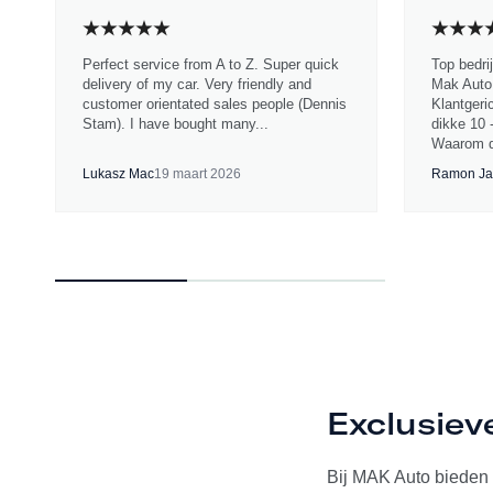
Perfect service from A to Z. Super quick
Top bedri
delivery of my car. Very friendly and
Mak Auto.
customer orientated sales people (Dennis
Klantgeri
Stam). I have bought many...
dikke 10 
Waarom d
Lukasz Mac
19 maart 2026
Ramon Ja
Exclusiev
Bij MAK Auto bieden w