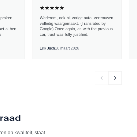
spraken
Wederom, ook bij vorige auto, vertrouwen
volledig waargemaakt. (Translated by
met al ben
Google) Once again, as with the previous
e
car, trust was fully justified.
Erik Juch
16 maart 2026
rraad
n op kwaliteit, staat