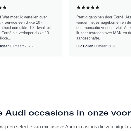
jf Wat moet ik vertellen over
Prettig geholpen door Corné. Af
 - Service een dikke 10 -
worden netjes nagekomen en de
chtheid een dikke 10 - kwaliteit
communicatie verloopt vlot. Al 
- Corné als verkoper dikke 10
ik zeer tevreden over MAK en d
ikke...
aangeschafte...
nssen
18 maart 2026
Luc Bollen
17 maart 2026
e Audi occasions in onze voo
ij een selectie van exclusieve Audi occasions die zijn uitgekoze