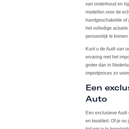
van onderhoud en rij
modellen voor de echt
handgeschakelde of a
het volledige actuel
persoonlijk te komen
Kunt u de Audi van u
ervaring met het impo
groter dan in Nederl
importproces zo voord
Een exclu
Auto
Een exclusieve Audi 
en kwaliteit. Of je n
tijd om je te begelei