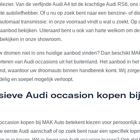
plezier. Van de verfijnde Audi A4 tot de krachtige Audi RS6, on
e autoliefhebber. Of u nu op zoek bent naar een benzine- of die
utomaat transmissie: in onze voorraad vindt u wat u zoekt. Op 
e aanbod bekijken. Uiteraard bent u ook van harte welkom om d
 bekijken in onze showroom.
w dromen niet in ons huidige aanbod vinden? Dan beschikt MA
rteren van Audi occasions uit het buitenland. Het aanbod in het
and, waardoor uw droomauto binnen handbereik komt. Wij zorgen
elig en soepel mogelijk verloopt.
sieve Audi occasion kopen b
occasion kopen bij MAK Auto betekent kiezen voor persoonlijk a
u je eerste Audi aanschaft of op zoek bent naar een specifiek to
den in je keuze. Wil je liever een Audi occasion leasen? Ook dat 