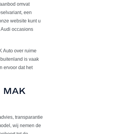
s aanbod omvat
selvariant, een
onze website kunt u
e Audi occasions
K Auto over ruime
 buitenland is vaak
 ervoor dat het
ij MAK
dvies, transparantie
pmodel, wij nemen de
behoort tot de