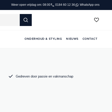
0184 60 12 36
WhatsApp ons
Weer open vrijdag om: 08:00
ONDERHOUD & STYLING
NIEUWS
CONTACT
Gedreven door passie en vakmanschap