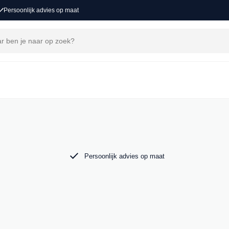
Persoonlijk advies op maat
j MAK Auto vind je een zorgvuldig
 tot de krachtige Audi RS6. Bekijk ons aanbod
Persoonlijk advies op maat