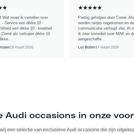
jf Wat moet ik vertellen over
Prettig geholpen door Corné. Af
 - Service een dikke 10 -
worden netjes nagekomen en de
chtheid een dikke 10 - kwaliteit
communicatie verloopt vlot. Al 
- Corné als verkoper dikke 10
ik zeer tevreden over MAK en d
ikke...
aangeschafte...
nssen
18 maart 2026
Luc Bollen
17 maart 2026
e Audi occasions in onze voo
ij een selectie van exclusieve Audi occasions die zijn uitgekoze