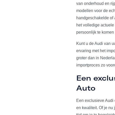
van onderhoud en rij
modellen voor de echt
handgeschakelde of a
het volledige actuel
persoonlijk te komen
Kunt u de Audi van u
ervaring met het impo
groter dan in Nederl
importproces zo voord
Een exclu
Auto
Een exclusieve Audi 
en kwaliteit. Of je n
tijd om je te begelei