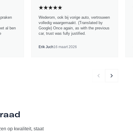
spraken
Wederom, ook bij vorige auto, vertrouwen
volledig waargemaakt. (Translated by
met al ben
Google) Once again, as with the previous
e
car, trust was fully justified.
Erik Juch
16 maart 2026
rraad
n op kwaliteit, staat