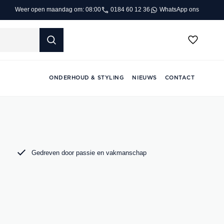
0184 60 12 36
WhatsApp ons
Weer open maandag om: 08:00
ONDERHOUD & STYLING
NIEUWS
CONTACT
Gedreven door passie en vakmanschap