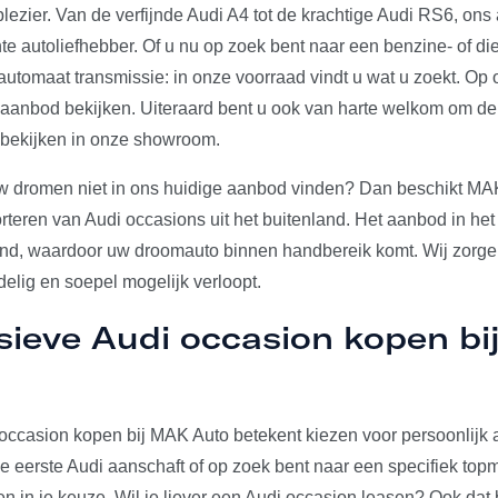
plezier. Van de verfijnde Audi A4 tot de krachtige Audi RS6, on
e autoliefhebber. Of u nu op zoek bent naar een benzine- of die
utomaat transmissie: in onze voorraad vindt u wat u zoekt. Op 
e aanbod bekijken. Uiteraard bent u ook van harte welkom om d
 bekijken in onze showroom.
w dromen niet in ons huidige aanbod vinden? Dan beschikt MA
rteren van Audi occasions uit het buitenland. Het aanbod in het
and, waardoor uw droomauto binnen handbereik komt. Wij zorgen
elig en soepel mogelijk verloopt.
sieve Audi occasion kopen b
occasion kopen bij MAK Auto betekent kiezen voor persoonlijk a
u je eerste Audi aanschaft of op zoek bent naar een specifiek to
den in je keuze. Wil je liever een Audi occasion leasen? Ook dat 