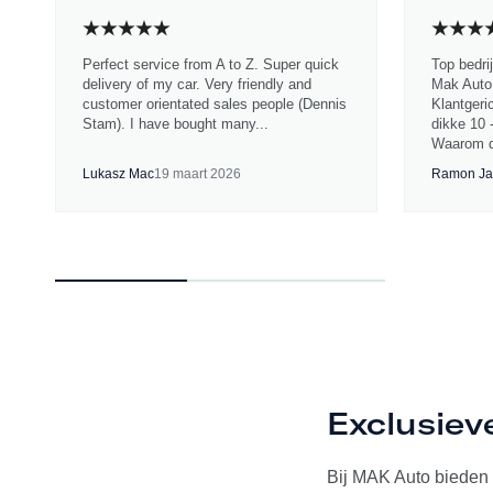
Perfect service from A to Z. Super quick
Top bedri
delivery of my car. Very friendly and
Mak Auto.
customer orientated sales people (Dennis
Klantgeri
Stam). I have bought many...
dikke 10 
Waarom d
Lukasz Mac
19 maart 2026
Ramon Ja
Exclusiev
Bij MAK Auto bieden w