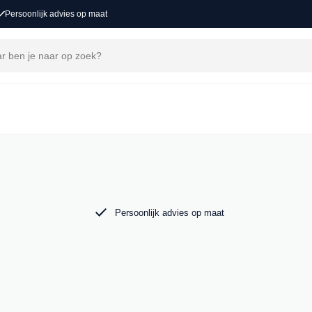
Persoonlijk advies op maat
j MAK Auto vind je een zorgvuldig
 tot de krachtige Audi RS6. Bekijk ons aanbod
Persoonlijk advies op maat