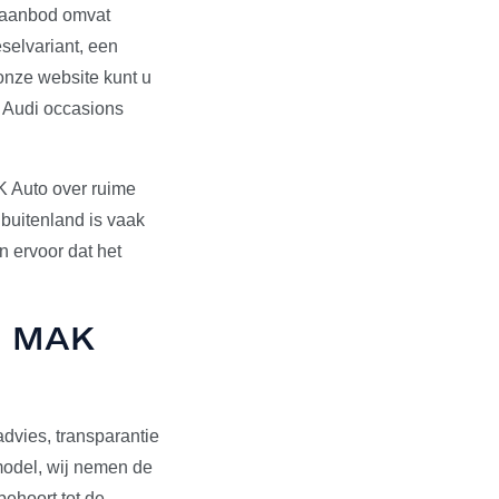
s aanbod omvat
selvariant, een
onze website kunt u
e Audi occasions
K Auto over ruime
 buitenland is vaak
 ervoor dat het
ij MAK
dvies, transparantie
pmodel, wij nemen de
behoort tot de