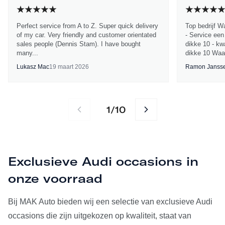
Perfect service from A to Z. Super quick delivery
Top bedrijf W
of my car. Very friendly and customer orientated
- Service een
sales people (Dennis Stam). I have bought
dikke 10 - kwa
many...
dikke 10 Waa
Lukasz Mac
19 maart 2026
Ramon Janss
1
10
/
Exclusieve Audi occasions in
onze voorraad
Bij MAK Auto bieden wij een selectie van exclusieve Audi
occasions die zijn uitgekozen op kwaliteit, staat van