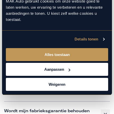
monteurs over de laatste technische kennis en data. Wij
MAK Auto gebruikt cookies om onze website goed te
laten werken, uw ervaring te verbeteren en u relevante
verzorgen het onderhoud op hetzelfde niveau als een
aanbiedingen te tonen. U kiest zelf welke cookies u
merkdealer, met behoud van de fabrieksgarantie. Kom
toestaat.
gerust langs in onze werkplaats voor een APK of een
beurt.
Details tonen
Veelgestelde vragen
Alles toestaan
Hoe weet ik welk onderhoud mijn
Aanpassen
auto nodig heeft en wanneer?
Weigeren
Is vervangend vervoer mogelijk?
Wordt mijn fabrieksgarantie behouden