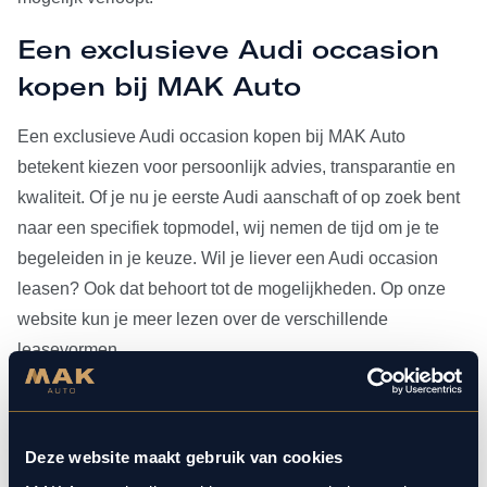
Een exclusieve Audi occasion
kopen bij MAK Auto
Een exclusieve Audi occasion kopen bij MAK Auto
betekent kiezen voor persoonlijk advies, transparantie en
kwaliteit. Of je nu je eerste Audi aanschaft of op zoek bent
naar een specifiek topmodel, wij nemen de tijd om je te
begeleiden in je keuze. Wil je liever een Audi occasion
leasen? Ook dat behoort tot de mogelijkheden. Op onze
website kun je meer lezen over de verschillende
leasevormen.
Heb je je Audi occasion eenmaal gevonden, dan kun je
voor al het
onderhoud
bij ons terecht. Doordat MAK Auto is
Deze website maakt gebruik van cookies
aangesloten bij Bosch Car Service, beschikken onze