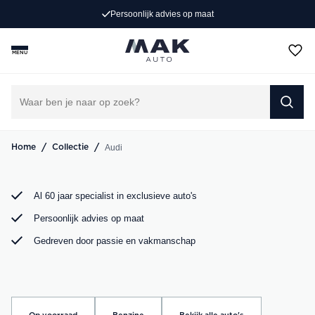
Persoonlijk advies op maat
Op zoek naar een exclusieve Audi occasion? Bij MAK
Auto vind je een zorgvuldig geselecteerd aanbod, van de
MENU
sportieve Audi A3 tot de krachtige Audi RS6. Bekijk ons
aanbod online of kom langs in onze showroom.
DIRECT CONTACT OPNEMEN
/
/
Audi
Home
Collectie
Al 60 jaar specialist in exclusieve auto's
Persoonlijk advies op maat
Gedreven door passie en vakmanschap