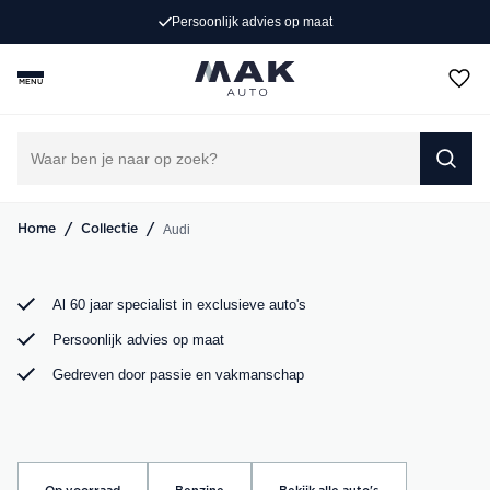
Persoonlijk advies op maat
Op zoek naar een exclusieve Audi occasion? Bij MAK
Auto vind je een zorgvuldig geselecteerd aanbod, van de
MENU
sportieve Audi A3 tot de krachtige Audi RS6. Bekijk ons
aanbod online of kom langs in onze showroom.
DIRECT CONTACT OPNEMEN
/
/
Audi
Home
Collectie
Al 60 jaar specialist in exclusieve auto's
Persoonlijk advies op maat
Gedreven door passie en vakmanschap