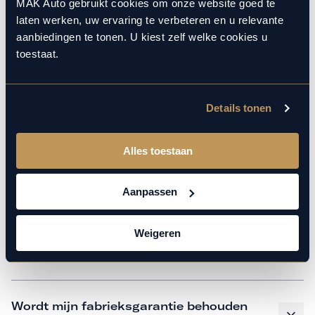
monteurs over de laatste technische kennis en data. Wij
MAK Auto gebruikt cookies om onze website goed te
laten werken, uw ervaring te verbeteren en u relevante
verzorgen het onderhoud op hetzelfde niveau als een
aanbiedingen te tonen. U kiest zelf welke cookies u
merkdealer, met behoud van de fabrieksgarantie. Kom
toestaat.
gerust langs in onze werkplaats voor een APK of een
beurt.
Details tonen
Veelgestelde vragen
Alles toestaan
Hoe weet ik welk onderhoud mijn
Aanpassen
auto nodig heeft en wanneer?
Weigeren
Is vervangend vervoer mogelijk?
Wordt mijn fabrieksgarantie behouden