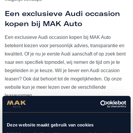
Een exclusieve Audi occasion
kopen bij MAK Auto
Een exclusieve Audi occasion kopen bij MAK Auto
betekent kiezen voor persoonlijk advies, transparantie en
kwaliteit. Of je nu je eerste Audi aanschaft of op zoek bent
naar een specifiek topmodel, wij nemen de tijd om je te
begeleiden in je keuze. Wil je liever een Audi occasion
leasen? Ook dat behoort tot de mogelijkheden. Op onze
website kun je meer lezen over de verschillende
leasevormen.
Heb je je Audi occasion eenmaal gevonden, dan kun je
voor al het
onderhoud
bij ons terecht. Doordat MAK Auto is
Deze website maakt gebruik van cookies
aangesloten bij Bosch Car Service, beschikken onze