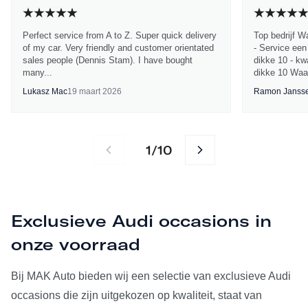
Perfect service from A to Z. Super quick delivery
Top bedrijf W
of my car. Very friendly and customer orientated
- Service een
sales people (Dennis Stam). I have bought
dikke 10 - kwa
many...
dikke 10 Waa
Lukasz Mac
19 maart 2026
Ramon Janss
1
10
/
Exclusieve Audi occasions in
onze voorraad
Bij MAK Auto bieden wij een selectie van exclusieve Audi
occasions die zijn uitgekozen op kwaliteit, staat van