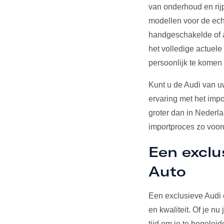
van onderhoud en rij
modellen voor de echt
handgeschakelde of a
het volledige actuel
persoonlijk te komen
Kunt u de Audi van u
ervaring met het impo
groter dan in Nederl
importproces zo voord
Een exclu
Auto
Een exclusieve Audi 
en kwaliteit. Of je n
tijd om je te begelei