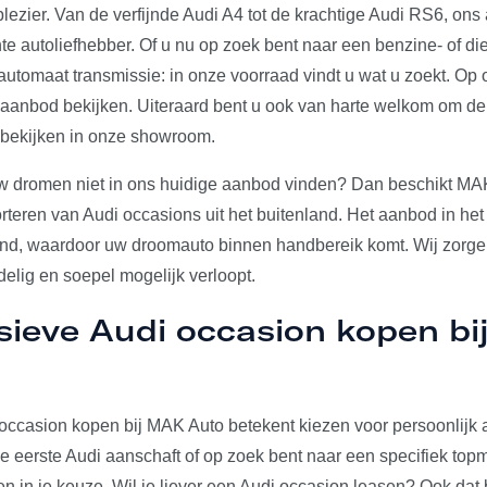
plezier. Van de verfijnde Audi A4 tot de krachtige Audi RS6, on
e autoliefhebber. Of u nu op zoek bent naar een benzine- of die
utomaat transmissie: in onze voorraad vindt u wat u zoekt. Op 
e aanbod bekijken. Uiteraard bent u ook van harte welkom om d
 bekijken in onze showroom.
w dromen niet in ons huidige aanbod vinden? Dan beschikt MA
rteren van Audi occasions uit het buitenland. Het aanbod in het
and, waardoor uw droomauto binnen handbereik komt. Wij zorgen
elig en soepel mogelijk verloopt.
sieve Audi occasion kopen b
occasion kopen bij MAK Auto betekent kiezen voor persoonlijk a
u je eerste Audi aanschaft of op zoek bent naar een specifiek to
den in je keuze. Wil je liever een Audi occasion leasen? Ook dat 