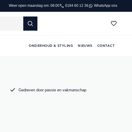
0184 60 12 36
WhatsApp ons
Weer open maandag om: 08:00
ONDERHOUD & STYLING
NIEUWS
CONTACT
Gedreven door passie en vakmanschap