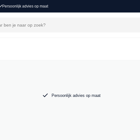
Persoonlijk advies op maat
j MAK Auto vind je een zorgvuldig
 tot de krachtige Audi RS6. Bekijk ons aanbod
Persoonlijk advies op maat