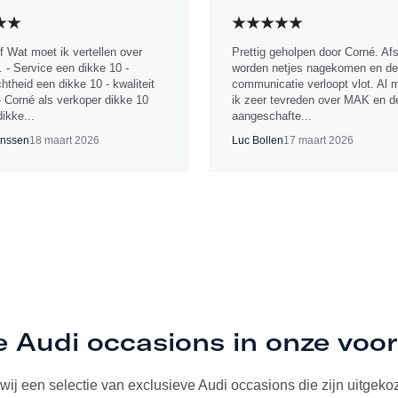
jf Wat moet ik vertellen over
Prettig geholpen door Corné. Af
 - Service een dikke 10 -
worden netjes nagekomen en de
chtheid een dikke 10 - kwaliteit
communicatie verloopt vlot. Al 
- Corné als verkoper dikke 10
ik zeer tevreden over MAK en d
ikke...
aangeschafte...
nssen
18 maart 2026
Luc Bollen
17 maart 2026
e Audi occasions in onze voo
ij een selectie van exclusieve Audi occasions die zijn uitgekoze