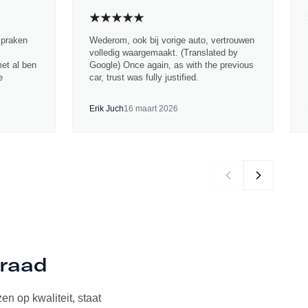
spraken
Wederom, ook bij vorige auto, vertrouwen
volledig waargemaakt. (Translated by
met al ben
Google) Once again, as with the previous
e
car, trust was fully justified.
Erik Juch
16 maart 2026
rraad
n op kwaliteit, staat