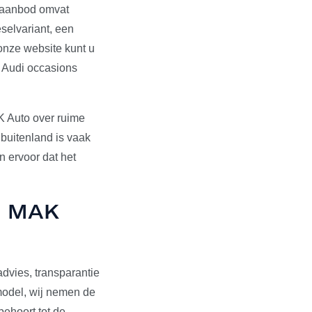
s aanbod omvat
selvariant, een
onze website kunt u
e Audi occasions
K Auto over ruime
 buitenland is vaak
 ervoor dat het
ij MAK
dvies, transparantie
pmodel, wij nemen de
behoort tot de