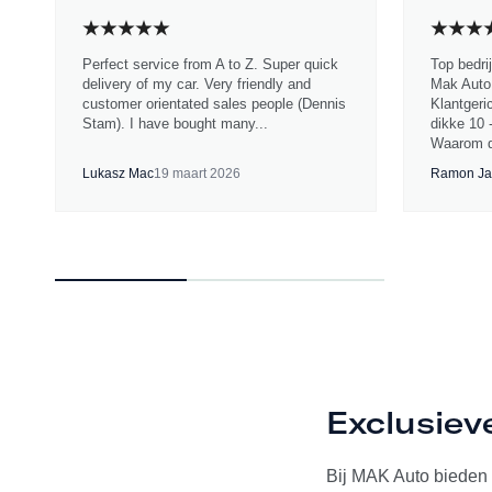
Perfect service from A to Z. Super quick
Top bedri
delivery of my car. Very friendly and
Mak Auto.
customer orientated sales people (Dennis
Klantgeri
Stam). I have bought many...
dikke 10 
Waarom d
Lukasz Mac
19 maart 2026
Ramon Ja
Exclusiev
Bij MAK Auto bieden w