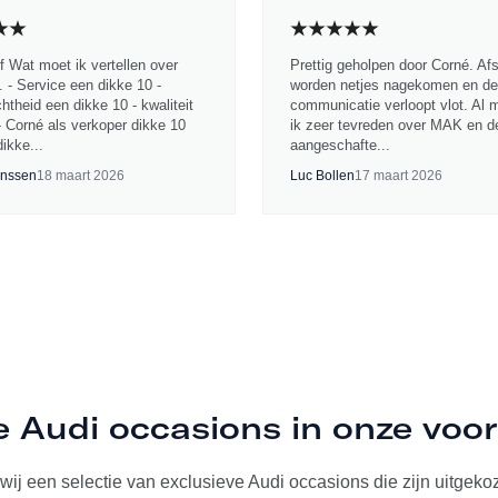
jf Wat moet ik vertellen over
Prettig geholpen door Corné. Af
 - Service een dikke 10 -
worden netjes nagekomen en de
chtheid een dikke 10 - kwaliteit
communicatie verloopt vlot. Al 
- Corné als verkoper dikke 10
ik zeer tevreden over MAK en d
ikke...
aangeschafte...
nssen
18 maart 2026
Luc Bollen
17 maart 2026
e Audi occasions in onze voo
ij een selectie van exclusieve Audi occasions die zijn uitgekoze