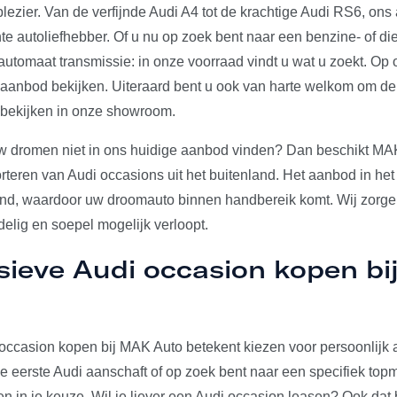
plezier. Van de verfijnde Audi A4 tot de krachtige Audi RS6, on
e autoliefhebber. Of u nu op zoek bent naar een benzine- of die
utomaat transmissie: in onze voorraad vindt u wat u zoekt. Op 
e aanbod bekijken. Uiteraard bent u ook van harte welkom om d
 bekijken in onze showroom.
w dromen niet in ons huidige aanbod vinden? Dan beschikt MA
rteren van Audi occasions uit het buitenland. Het aanbod in het
and, waardoor uw droomauto binnen handbereik komt. Wij zorgen
elig en soepel mogelijk verloopt.
sieve Audi occasion kopen b
occasion kopen bij MAK Auto betekent kiezen voor persoonlijk a
u je eerste Audi aanschaft of op zoek bent naar een specifiek to
den in je keuze. Wil je liever een Audi occasion leasen? Ook dat 