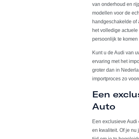
van onderhoud en rij
modellen voor de echt
handgeschakelde of a
het volledige actuel
persoonlijk te komen
Kunt u de Audi van u
ervaring met het impo
groter dan in Nederl
importproces zo voord
Een exclu
Auto
Een exclusieve Audi 
en kwaliteit. Of je n
tijd om je te begelei