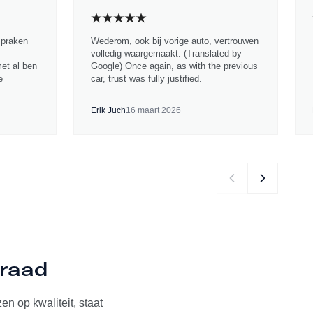
spraken
Wederom, ook bij vorige auto, vertrouwen
volledig waargemaakt. (Translated by
met al ben
Google) Once again, as with the previous
e
car, trust was fully justified.
Erik Juch
16 maart 2026
rraad
n op kwaliteit, staat