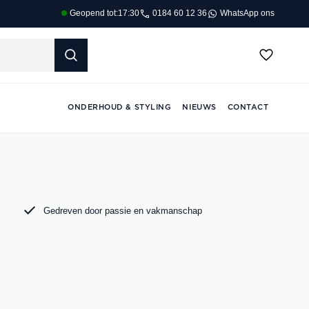
0184 60 12 36
WhatsApp ons
Geopend tot:
17:30
ONDERHOUD & STYLING
NIEUWS
CONTACT
Gedreven door passie en vakmanschap