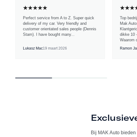
Perfect service from A to Z. Super quick
Top bedri
delivery of my car. Very friendly and
Mak Auto.
customer orientated sales people (Dennis
Klantgeri
Stam). I have bought many...
dikke 10 
Waarom d
Lukasz Mac
19 maart 2026
Ramon Ja
Exclusiev
Bij MAK Auto bieden w