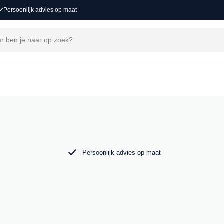
Persoonlijk advies op maat
j MAK Auto vind je een zorgvuldig
 tot de krachtige Audi RS6. Bekijk ons aanbod
Persoonlijk advies op maat