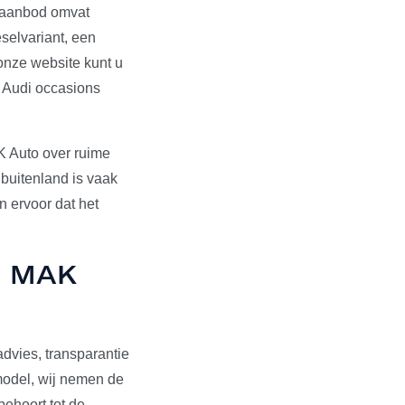
s aanbod omvat
selvariant, een
onze website kunt u
e Audi occasions
K Auto over ruime
 buitenland is vaak
 ervoor dat het
ij MAK
dvies, transparantie
pmodel, wij nemen de
behoort tot de