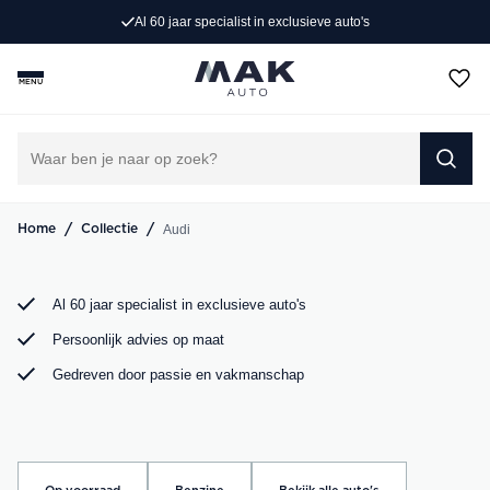
Persoonlijk advies op maat
Op zoek naar een exclusieve Audi occasion? Bij MAK
Auto vind je een zorgvuldig geselecteerd aanbod, van de
MENU
sportieve Audi A3 tot de krachtige Audi RS6. Bekijk ons
aanbod online of kom langs in onze showroom.
DIRECT CONTACT OPNEMEN
/
/
Audi
Home
Collectie
Al 60 jaar specialist in exclusieve auto's
Persoonlijk advies op maat
Gedreven door passie en vakmanschap