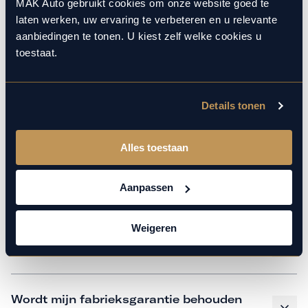
monteurs over de laatste technische kennis en data. Wij
MAK Auto gebruikt cookies om onze website goed te
laten werken, uw ervaring te verbeteren en u relevante
verzorgen het onderhoud op hetzelfde niveau als een
aanbiedingen te tonen. U kiest zelf welke cookies u
merkdealer, met behoud van de fabrieksgarantie. Kom
toestaat.
gerust langs in onze werkplaats voor een APK of een
beurt.
Details tonen
Veelgestelde vragen
Alles toestaan
Hoe weet ik welk onderhoud mijn
Aanpassen
auto nodig heeft en wanneer?
Weigeren
Is vervangend vervoer mogelijk?
Wordt mijn fabrieksgarantie behouden