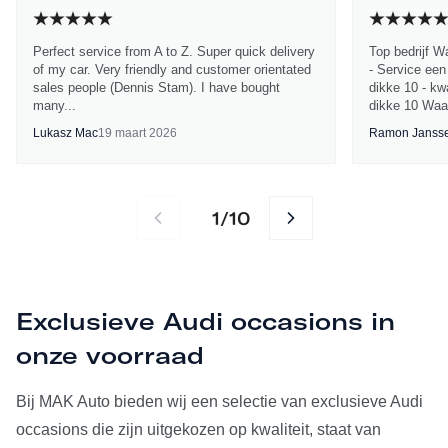
Perfect service from A to Z. Super quick delivery
Top bedrijf W
of my car. Very friendly and customer orientated
- Service een
sales people (Dennis Stam). I have bought
dikke 10 - kwa
many...
dikke 10 Waa
Lukasz Mac
19 maart 2026
Ramon Janss
1
10
/
Exclusieve Audi occasions in
onze voorraad
Bij MAK Auto bieden wij een selectie van exclusieve Audi
occasions die zijn uitgekozen op kwaliteit, staat van