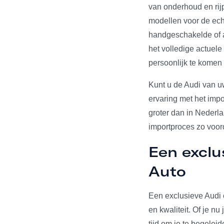
van onderhoud en rij
modellen voor de echt
handgeschakelde of a
het volledige actuel
persoonlijk te komen
Kunt u de Audi van u
ervaring met het impo
groter dan in Nederl
importproces zo voord
Een exclu
Auto
Een exclusieve Audi 
en kwaliteit. Of je n
tijd om je te begelei