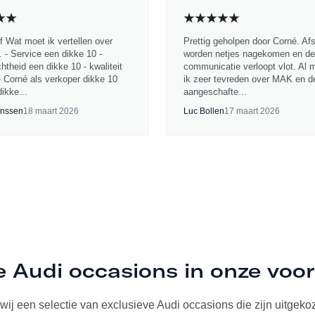
jf Wat moet ik vertellen over
Prettig geholpen door Corné. Af
 - Service een dikke 10 -
worden netjes nagekomen en de
chtheid een dikke 10 - kwaliteit
communicatie verloopt vlot. Al 
- Corné als verkoper dikke 10
ik zeer tevreden over MAK en d
ikke...
aangeschafte...
nssen
18 maart 2026
Luc Bollen
17 maart 2026
e Audi occasions in onze voo
ij een selectie van exclusieve Audi occasions die zijn uitgekoze