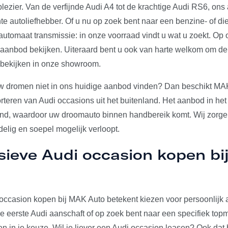
plezier. Van de verfijnde Audi A4 tot de krachtige Audi RS6, on
e autoliefhebber. Of u nu op zoek bent naar een benzine- of die
utomaat transmissie: in onze voorraad vindt u wat u zoekt. Op 
e aanbod bekijken. Uiteraard bent u ook van harte welkom om d
 bekijken in onze showroom.
w dromen niet in ons huidige aanbod vinden? Dan beschikt MA
rteren van Audi occasions uit het buitenland. Het aanbod in het
and, waardoor uw droomauto binnen handbereik komt. Wij zorgen
elig en soepel mogelijk verloopt.
sieve Audi occasion kopen b
occasion kopen bij MAK Auto betekent kiezen voor persoonlijk a
u je eerste Audi aanschaft of op zoek bent naar een specifiek to
den in je keuze. Wil je liever een Audi occasion leasen? Ook dat 