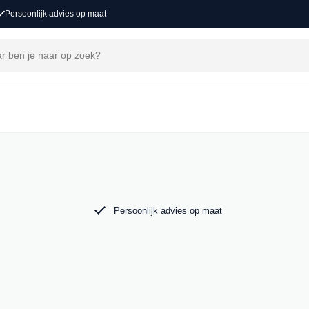
Persoonlijk advies op maat
j MAK Auto vind je een zorgvuldig
 tot de krachtige Audi RS6. Bekijk ons aanbod
Persoonlijk advies op maat