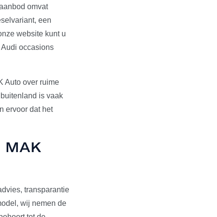
s aanbod omvat
selvariant, een
onze website kunt u
e Audi occasions
K Auto over ruime
 buitenland is vaak
 ervoor dat het
ij MAK
dvies, transparantie
pmodel, wij nemen de
behoort tot de