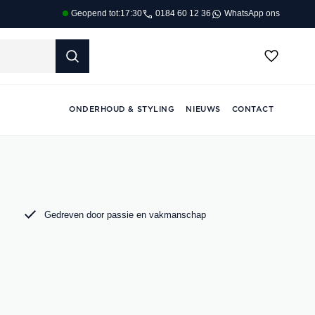
0184 60 12 36
WhatsApp ons
Geopend tot:
17:30
ONDERHOUD & STYLING
NIEUWS
CONTACT
Gedreven door passie en vakmanschap