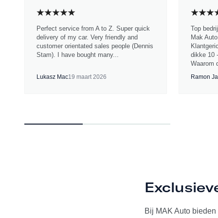
Perfect service from A to Z. Super quick
Top bedri
delivery of my car. Very friendly and
Mak Auto.
customer orientated sales people (Dennis
Klantgeri
Stam). I have bought many...
dikke 10 
Waarom d
Lukasz Mac
19 maart 2026
Ramon Ja
Exclusiev
Bij MAK Auto bieden w