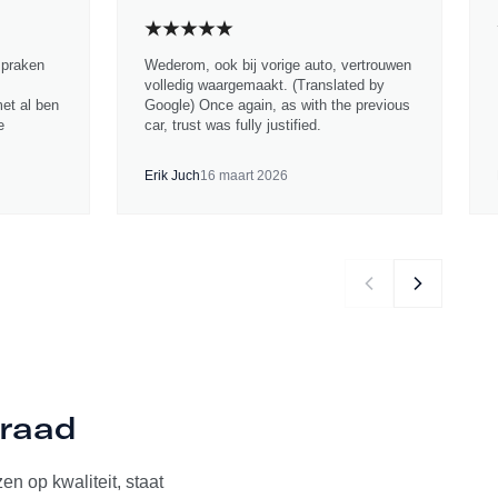
spraken
Wederom, ook bij vorige auto, vertrouwen
volledig waargemaakt. (Translated by
met al ben
Google) Once again, as with the previous
e
car, trust was fully justified.
Erik Juch
16 maart 2026
rraad
n op kwaliteit, staat