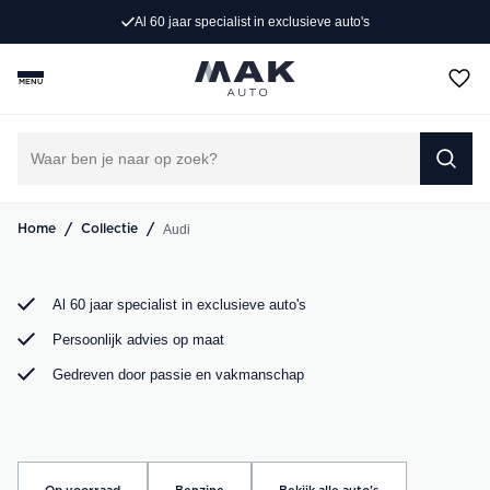
specialist in exclusieve auto's
Persoonlij
Op zoek naar een exclusieve Audi occasion? Bij MAK
Auto vind je een zorgvuldig geselecteerd aanbod, van de
MENU
sportieve Audi A3 tot de krachtige Audi RS6. Bekijk ons
aanbod online of kom langs in onze showroom.
DIRECT CONTACT OPNEMEN
/
/
Audi
Home
Collectie
Al 60 jaar specialist in exclusieve auto's
Persoonlijk advies op maat
Gedreven door passie en vakmanschap