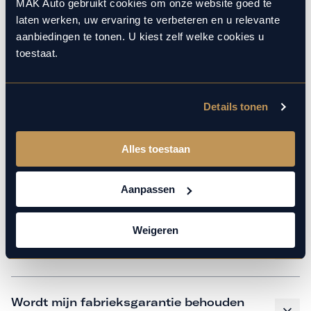
monteurs over de laatste technische kennis en data. Wij
MAK Auto gebruikt cookies om onze website goed te
laten werken, uw ervaring te verbeteren en u relevante
verzorgen het onderhoud op hetzelfde niveau als een
aanbiedingen te tonen. U kiest zelf welke cookies u
merkdealer, met behoud van de fabrieksgarantie. Kom
toestaat.
gerust langs in onze werkplaats voor een APK of een
beurt.
Details tonen
Veelgestelde vragen
Alles toestaan
Hoe weet ik welk onderhoud mijn
Aanpassen
auto nodig heeft en wanneer?
Weigeren
Is vervangend vervoer mogelijk?
Wordt mijn fabrieksgarantie behouden