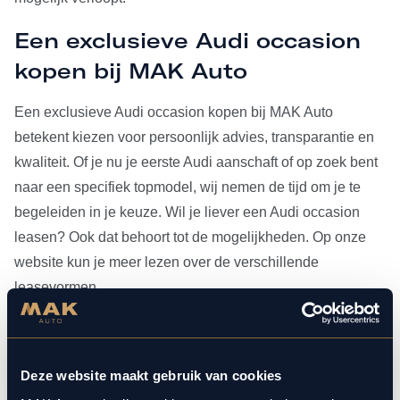
Een exclusieve Audi occasion
kopen bij MAK Auto
Een exclusieve Audi occasion kopen bij MAK Auto
betekent kiezen voor persoonlijk advies, transparantie en
kwaliteit. Of je nu je eerste Audi aanschaft of op zoek bent
naar een specifiek topmodel, wij nemen de tijd om je te
begeleiden in je keuze. Wil je liever een Audi occasion
leasen? Ook dat behoort tot de mogelijkheden. Op onze
website kun je meer lezen over de verschillende
leasevormen.
Heb je je Audi occasion eenmaal gevonden, dan kun je
voor al het
onderhoud
bij ons terecht. Doordat MAK Auto is
Deze website maakt gebruik van cookies
aangesloten bij Bosch Car Service, beschikken onze