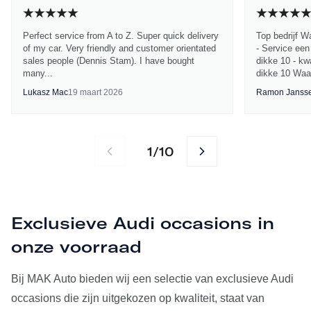
Perfect service from A to Z. Super quick delivery
Top bedrijf W
of my car. Very friendly and customer orientated
- Service een
sales people (Dennis Stam). I have bought
dikke 10 - kwa
many...
dikke 10 Waa
Lukasz Mac
19 maart 2026
Ramon Janss
1
10
/
Exclusieve Audi occasions in
onze voorraad
Bij MAK Auto bieden wij een selectie van exclusieve Audi
occasions die zijn uitgekozen op kwaliteit, staat van