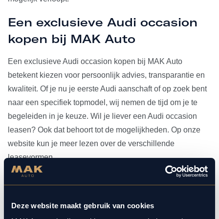
Een exclusieve Audi occasion
kopen bij MAK Auto
Een exclusieve Audi occasion kopen bij MAK Auto
betekent kiezen voor persoonlijk advies, transparantie en
kwaliteit. Of je nu je eerste Audi aanschaft of op zoek bent
naar een specifiek topmodel, wij nemen de tijd om je te
begeleiden in je keuze. Wil je liever een Audi occasion
leasen? Ook dat behoort tot de mogelijkheden. Op onze
website kun je meer lezen over de verschillende
leasevormen.
Heb je je Audi occasion eenmaal gevonden, dan kun je
voor al het
onderhoud
bij ons terecht. Doordat MAK Auto is
Deze website maakt gebruik van cookies
aangesloten bij Bosch Car Service, beschikken onze