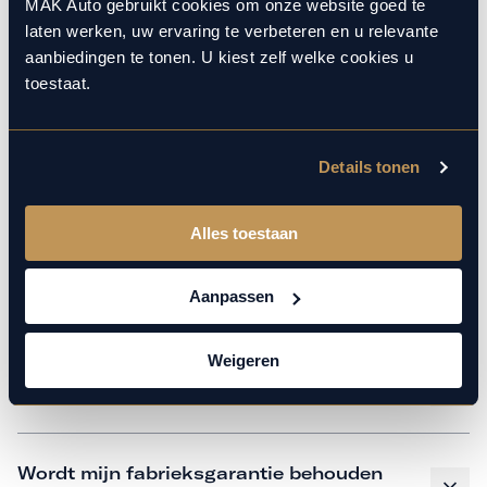
monteurs over de laatste technische kennis en data. Wij
MAK Auto gebruikt cookies om onze website goed te
laten werken, uw ervaring te verbeteren en u relevante
verzorgen het onderhoud op hetzelfde niveau als een
aanbiedingen te tonen. U kiest zelf welke cookies u
merkdealer, met behoud van de fabrieksgarantie. Kom
toestaat.
gerust langs in onze werkplaats voor een APK of een
beurt.
Details tonen
Veelgestelde vragen
Alles toestaan
Hoe weet ik welk onderhoud mijn
Aanpassen
auto nodig heeft en wanneer?
Weigeren
Is vervangend vervoer mogelijk?
Wordt mijn fabrieksgarantie behouden