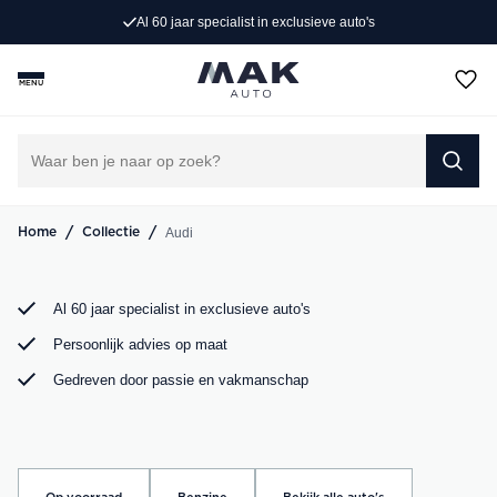
Al 60 jaar specialist in exclusieve auto's
Op zoek naar een exclusieve Audi occasion? Bij MAK
Auto vind je een zorgvuldig geselecteerd aanbod, van de
MENU
sportieve Audi A3 tot de krachtige Audi RS6. Bekijk ons
aanbod online of kom langs in onze showroom.
DIRECT CONTACT OPNEMEN
/
/
Audi
Home
Collectie
Al 60 jaar specialist in exclusieve auto's
Persoonlijk advies op maat
Gedreven door passie en vakmanschap