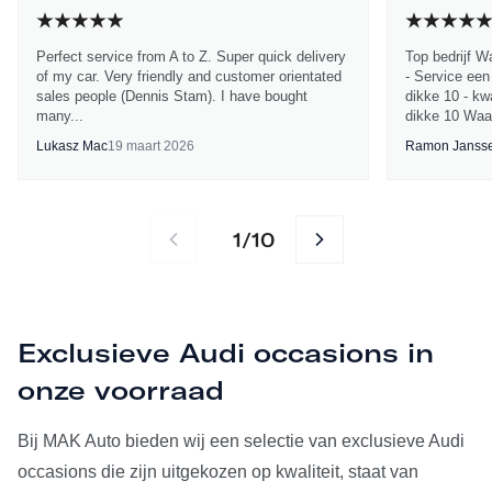
Perfect service from A to Z. Super quick delivery
Top bedrijf W
of my car. Very friendly and customer orientated
- Service een
sales people (Dennis Stam). I have bought
dikke 10 - kwa
many...
dikke 10 Waa
Lukasz Mac
19 maart 2026
Ramon Janss
1
10
/
Exclusieve Audi occasions in
onze voorraad
Bij MAK Auto bieden wij een selectie van exclusieve Audi
occasions die zijn uitgekozen op kwaliteit, staat van