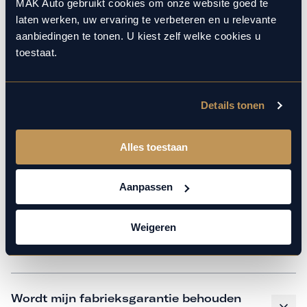
monteurs over de laatste technische kennis en data. Wij
MAK Auto gebruikt cookies om onze website goed te
laten werken, uw ervaring te verbeteren en u relevante
verzorgen het onderhoud op hetzelfde niveau als een
aanbiedingen te tonen. U kiest zelf welke cookies u
merkdealer, met behoud van de fabrieksgarantie. Kom
toestaat.
gerust langs in onze werkplaats voor een APK of een
beurt.
Details tonen
Veelgestelde vragen
Alles toestaan
Hoe weet ik welk onderhoud mijn
Aanpassen
auto nodig heeft en wanneer?
Weigeren
Is vervangend vervoer mogelijk?
Wordt mijn fabrieksgarantie behouden