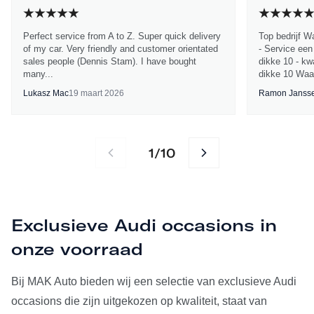
Perfect service from A to Z. Super quick delivery
Top bedrijf W
of my car. Very friendly and customer orientated
- Service een
sales people (Dennis Stam). I have bought
dikke 10 - kwa
many...
dikke 10 Waa
Lukasz Mac
19 maart 2026
Ramon Janss
1
10
/
Exclusieve Audi occasions in
onze voorraad
Bij MAK Auto bieden wij een selectie van exclusieve Audi
occasions die zijn uitgekozen op kwaliteit, staat van