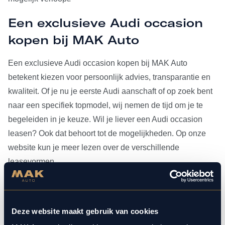
Een exclusieve Audi occasion
kopen bij MAK Auto
Een exclusieve Audi occasion kopen bij MAK Auto
betekent kiezen voor persoonlijk advies, transparantie en
kwaliteit. Of je nu je eerste Audi aanschaft of op zoek bent
naar een specifiek topmodel, wij nemen de tijd om je te
begeleiden in je keuze. Wil je liever een Audi occasion
leasen? Ook dat behoort tot de mogelijkheden. Op onze
website kun je meer lezen over de verschillende
leasevormen.
Heb je je Audi occasion eenmaal gevonden, dan kun je
voor al het
onderhoud
bij ons terecht. Doordat MAK Auto is
Deze website maakt gebruik van cookies
aangesloten bij Bosch Car Service, beschikken onze