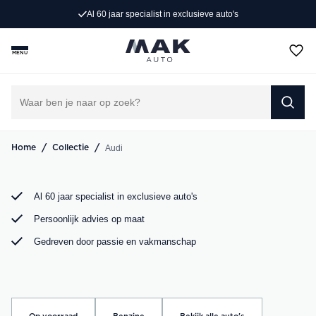
ist in exclusieve auto's
Persoonlijk advi
Op zoek naar een exclusieve Audi occasion? Bij MAK
Auto vind je een zorgvuldig geselecteerd aanbod, van de
MENU
sportieve Audi A3 tot de krachtige Audi RS6. Bekijk ons
aanbod online of kom langs in onze showroom.
DIRECT CONTACT OPNEMEN
/
/
Audi
Home
Collectie
Al 60 jaar specialist in exclusieve auto's
Persoonlijk advies op maat
Gedreven door passie en vakmanschap