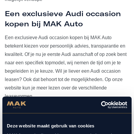
Een exclusieve Audi occasion
kopen bij MAK Auto
Een exclusieve Audi occasion kopen bij MAK Auto
betekent kiezen voor persoonlijk advies, transparantie en
kwaliteit. Of je nu je eerste Audi aanschaft of op zoek bent
naar een specifiek topmodel, wij nemen de tijd om je te
begeleiden in je keuze. Wil je liever een Audi occasion
leasen? Ook dat behoort tot de mogelijkheden. Op onze
website kun je meer lezen over de verschillende
leasevormen.
Heb je je Audi occasion eenmaal gevonden, dan kun je
voor al het
onderhoud
bij ons terecht. Doordat MAK Auto is
Deze website maakt gebruik van cookies
aangesloten bij Bosch Car Service, beschikken onze