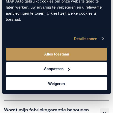
monteurs over de laatste technische kennis en data. Wij
MAK Auto gebruikt cookies om onze website goed te
laten werken, uw ervaring te verbeteren en u relevante
verzorgen het onderhoud op hetzelfde niveau als een
aanbiedingen te tonen. U kiest zelf welke cookies u
merkdealer, met behoud van de fabrieksgarantie. Kom
toestaat.
gerust langs in onze werkplaats voor een APK of een
beurt.
Details tonen
Veelgestelde vragen
Alles toestaan
Hoe weet ik welk onderhoud mijn
Aanpassen
auto nodig heeft en wanneer?
Weigeren
Is vervangend vervoer mogelijk?
Wordt mijn fabrieksgarantie behouden