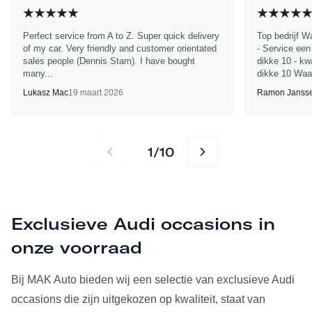
Perfect service from A to Z. Super quick delivery
Top bedrijf W
of my car. Very friendly and customer orientated
- Service een
sales people (Dennis Stam). I have bought
dikke 10 - kwa
many...
dikke 10 Waa
Lukasz Mac
19 maart 2026
Ramon Janss
1
10
/
Exclusieve Audi occasions in
onze voorraad
Bij MAK Auto bieden wij een selectie van exclusieve Audi
occasions die zijn uitgekozen op kwaliteit, staat van