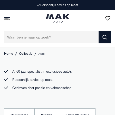
(406)
4.8
/ 5
Op zoek naar een exclusieve Audi occasion? Bij MAK
Auto vind je een zorgvuldig geselecteerd aanbod, van de
MENU
sportieve Audi A3 tot de krachtige Audi RS6. Bekijk ons
aanbod online of kom langs in onze showroom.
DIRECT CONTACT OPNEMEN
/
/
Audi
Home
Collectie
Al 60 jaar specialist in exclusieve auto's
Persoonlijk advies op maat
Gedreven door passie en vakmanschap