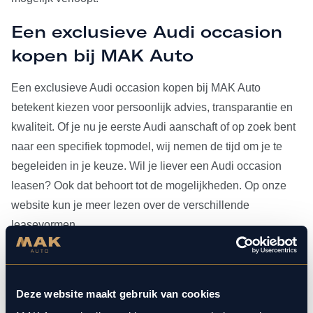
Een exclusieve Audi occasion
kopen bij MAK Auto
Een exclusieve Audi occasion kopen bij MAK Auto
betekent kiezen voor persoonlijk advies, transparantie en
kwaliteit. Of je nu je eerste Audi aanschaft of op zoek bent
naar een specifiek topmodel, wij nemen de tijd om je te
begeleiden in je keuze. Wil je liever een Audi occasion
leasen? Ook dat behoort tot de mogelijkheden. Op onze
website kun je meer lezen over de verschillende
leasevormen.
Heb je je Audi occasion eenmaal gevonden, dan kun je
voor al het
onderhoud
bij ons terecht. Doordat MAK Auto is
Deze website maakt gebruik van cookies
aangesloten bij Bosch Car Service, beschikken onze