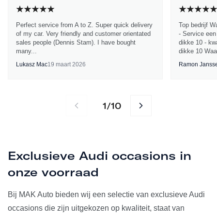
Perfect service from A to Z. Super quick delivery
Top bedrijf W
of my car. Very friendly and customer orientated
- Service een
sales people (Dennis Stam). I have bought
dikke 10 - kwa
many...
dikke 10 Waa
Lukasz Mac
19 maart 2026
Ramon Janss
1
10
/
Exclusieve Audi occasions in
onze voorraad
Bij MAK Auto bieden wij een selectie van exclusieve Audi
occasions die zijn uitgekozen op kwaliteit, staat van