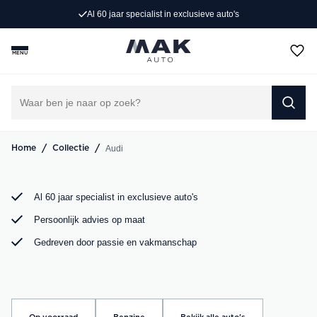
Al 60 jaar specialist in exclusieve auto's
Op zoek naar een exclusieve Audi occasion? Bij MAK
Auto vind je een zorgvuldig geselecteerd aanbod, van de
MENU
sportieve Audi A3 tot de krachtige Audi RS6. Bekijk ons
aanbod online of kom langs in onze showroom.
DIRECT CONTACT OPNEMEN
/
/
Audi
Home
Collectie
Al 60 jaar specialist in exclusieve auto's
Persoonlijk advies op maat
Gedreven door passie en vakmanschap