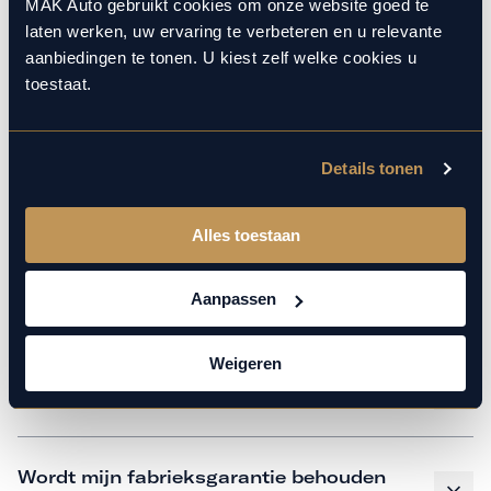
monteurs over de laatste technische kennis en data. Wij
MAK Auto gebruikt cookies om onze website goed te
laten werken, uw ervaring te verbeteren en u relevante
verzorgen het onderhoud op hetzelfde niveau als een
aanbiedingen te tonen. U kiest zelf welke cookies u
merkdealer, met behoud van de fabrieksgarantie. Kom
toestaat.
gerust langs in onze werkplaats voor een APK of een
beurt.
Details tonen
Veelgestelde vragen
Alles toestaan
Hoe weet ik welk onderhoud mijn
Aanpassen
auto nodig heeft en wanneer?
Weigeren
Is vervangend vervoer mogelijk?
Wordt mijn fabrieksgarantie behouden