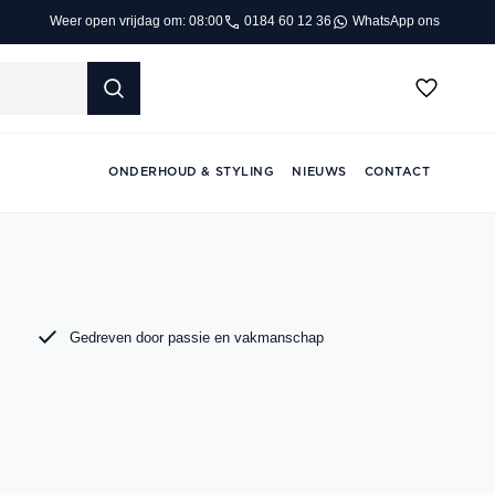
0184 60 12 36
WhatsApp ons
Weer open vrijdag om: 08:00
ONDERHOUD & STYLING
NIEUWS
CONTACT
Gedreven door passie en vakmanschap