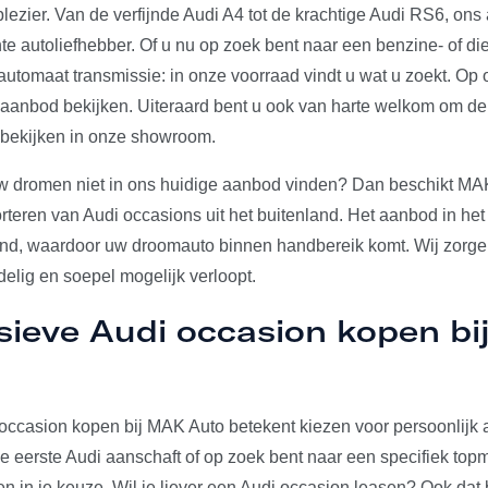
plezier. Van de verfijnde Audi A4 tot de krachtige Audi RS6, on
e autoliefhebber. Of u nu op zoek bent naar een benzine- of die
utomaat transmissie: in onze voorraad vindt u wat u zoekt. Op 
e aanbod bekijken. Uiteraard bent u ook van harte welkom om d
 bekijken in onze showroom.
w dromen niet in ons huidige aanbod vinden? Dan beschikt MA
rteren van Audi occasions uit het buitenland. Het aanbod in het
and, waardoor uw droomauto binnen handbereik komt. Wij zorgen
elig en soepel mogelijk verloopt.
sieve Audi occasion kopen b
occasion kopen bij MAK Auto betekent kiezen voor persoonlijk a
u je eerste Audi aanschaft of op zoek bent naar een specifiek to
den in je keuze. Wil je liever een Audi occasion leasen? Ook dat 