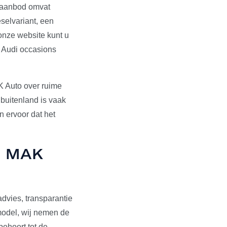
s aanbod omvat
selvariant, een
onze website kunt u
e Audi occasions
K Auto over ruime
 buitenland is vaak
 ervoor dat het
ij MAK
dvies, transparantie
pmodel, wij nemen de
behoort tot de