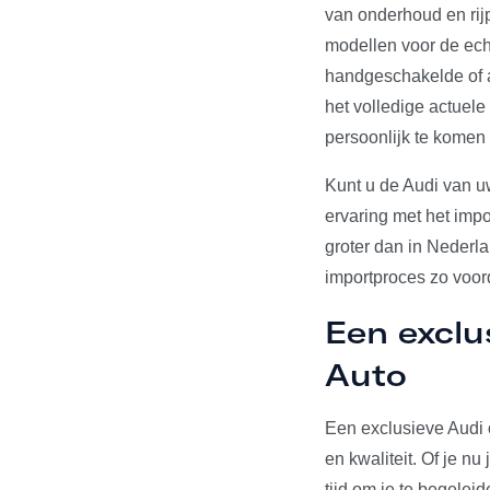
van onderhoud en rij
modellen voor de echt
handgeschakelde of a
het volledige actuel
persoonlijk te komen
Kunt u de Audi van u
ervaring met het impo
groter dan in Nederl
importproces zo voord
Een exclu
Auto
Een exclusieve Audi 
en kwaliteit. Of je n
tijd om je te begelei