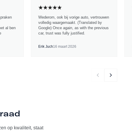
spraken
Wederom, ook bij vorige auto, vertrouwen
volledig waargemaakt. (Translated by
met al ben
Google) Once again, as with the previous
e
car, trust was fully justified.
Erik Juch
16 maart 2026
rraad
n op kwaliteit, staat