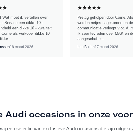
jf Wat moet ik vertellen over
Prettig geholpen door Corné. Af
 - Service een dikke 10 -
worden netjes nagekomen en de
chtheid een dikke 10 - kwaliteit
communicatie verloopt vlot. Al 
- Corné als verkoper dikke 10
ik zeer tevreden over MAK en d
ikke...
aangeschafte...
nssen
18 maart 2026
Luc Bollen
17 maart 2026
e Audi occasions in onze voo
ij een selectie van exclusieve Audi occasions die zijn uitgekoze