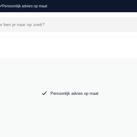
Persoonlijk advies op maat
j MAK Auto vind je een zorgvuldig
 tot de krachtige Audi RS6. Bekijk ons aanbod
Persoonlijk advies op maat