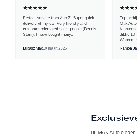
Perfect service from A to Z. Super quick
Top bedri
delivery of my car. Very friendly and
Mak Auto.
customer orientated sales people (Dennis
Klantgeri
Stam). I have bought many...
dikke 10 
Waarom d
Lukasz Mac
19 maart 2026
Ramon Ja
Exclusiev
Bij MAK Auto bieden w