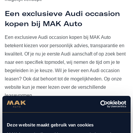
Een exclusieve Audi occasion
kopen bij MAK Auto
Een exclusieve Audi occasion kopen bij MAK Auto
betekent kiezen voor persoonlijk advies, transparantie en
kwaliteit. Of je nu je eerste Audi aanschaft of op zoek bent
naar een specifiek topmodel, wij nemen de tijd om je te
begeleiden in je keuze. Wil je liever een Audi occasion
leasen? Ook dat behoort tot de mogelijkheden. Op onze
website kun je meer lezen over de verschillende
leasevormen.
Heb je je Audi occasion eenmaal gevonden, dan kun je
voor al het
onderhoud
bij ons terecht. Doordat MAK Auto is
Deze website maakt gebruik van cookies
aangesloten bij Bosch Car Service, beschikken onze