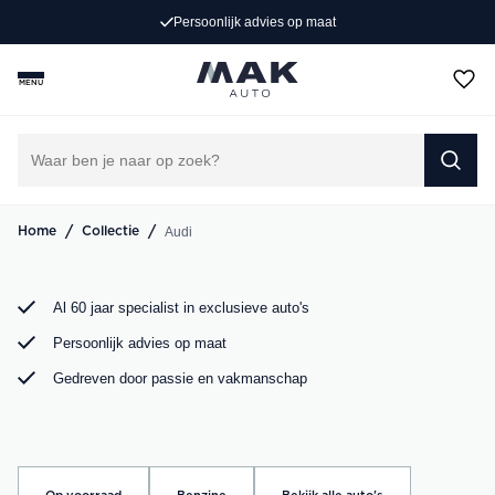
Persoonlijk advies op maat
Op zoek naar een exclusieve Audi occasion? Bij MAK
Auto vind je een zorgvuldig geselecteerd aanbod, van de
MENU
sportieve Audi A3 tot de krachtige Audi RS6. Bekijk ons
aanbod online of kom langs in onze showroom.
DIRECT CONTACT OPNEMEN
/
/
Audi
Home
Collectie
Al 60 jaar specialist in exclusieve auto's
Persoonlijk advies op maat
Gedreven door passie en vakmanschap