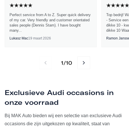
Perfect service from A to Z. Super quick delivery
Top bedrijf W
of my car. Very friendly and customer orientated
- Service een
sales people (Dennis Stam). I have bought
dikke 10 - kwa
many...
dikke 10 Waa
Lukasz Mac
19 maart 2026
Ramon Janss
1
10
/
Exclusieve Audi occasions in
onze voorraad
Bij MAK Auto bieden wij een selectie van exclusieve Audi
occasions die zijn uitgekozen op kwaliteit, staat van