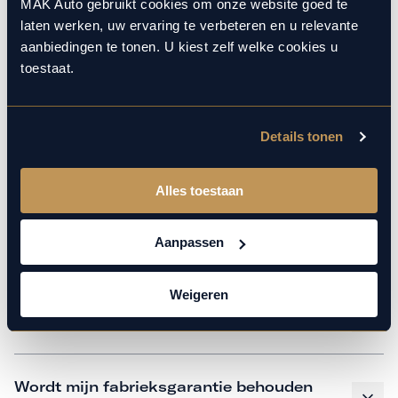
monteurs over de laatste technische kennis en data. Wij
MAK Auto gebruikt cookies om onze website goed te
laten werken, uw ervaring te verbeteren en u relevante
verzorgen het onderhoud op hetzelfde niveau als een
aanbiedingen te tonen. U kiest zelf welke cookies u
merkdealer, met behoud van de fabrieksgarantie. Kom
toestaat.
gerust langs in onze werkplaats voor een APK of een
beurt.
Details tonen
Veelgestelde vragen
Alles toestaan
Hoe weet ik welk onderhoud mijn
Aanpassen
auto nodig heeft en wanneer?
Weigeren
Is vervangend vervoer mogelijk?
Wordt mijn fabrieksgarantie behouden