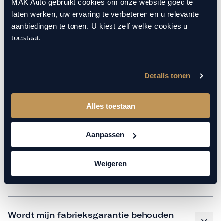
monteurs over de laatste technische kennis en data. Wij
MAK Auto gebruikt cookies om onze website goed te
laten werken, uw ervaring te verbeteren en u relevante
verzorgen het onderhoud op hetzelfde niveau als een
aanbiedingen te tonen. U kiest zelf welke cookies u
merkdealer, met behoud van de fabrieksgarantie. Kom
toestaat.
gerust langs in onze werkplaats voor een APK of een
beurt.
Details tonen
Veelgestelde vragen
Alles toestaan
Hoe weet ik welk onderhoud mijn
Aanpassen
auto nodig heeft en wanneer?
Weigeren
Is vervangend vervoer mogelijk?
Wordt mijn fabrieksgarantie behouden