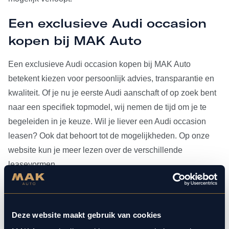
Een exclusieve Audi occasion
kopen bij MAK Auto
Een exclusieve Audi occasion kopen bij MAK Auto
betekent kiezen voor persoonlijk advies, transparantie en
kwaliteit. Of je nu je eerste Audi aanschaft of op zoek bent
naar een specifiek topmodel, wij nemen de tijd om je te
begeleiden in je keuze. Wil je liever een Audi occasion
leasen? Ook dat behoort tot de mogelijkheden. Op onze
website kun je meer lezen over de verschillende
leasevormen.
Heb je je Audi occasion eenmaal gevonden, dan kun je
voor al het
onderhoud
bij ons terecht. Doordat MAK Auto is
Deze website maakt gebruik van cookies
aangesloten bij Bosch Car Service, beschikken onze