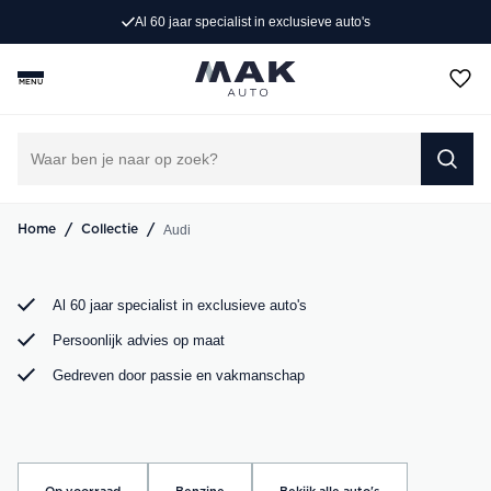
Al 60 jaar specialist in exclusieve auto's
Op zoek naar een exclusieve Audi occasion? Bij MAK
Auto vind je een zorgvuldig geselecteerd aanbod, van de
MENU
sportieve Audi A3 tot de krachtige Audi RS6. Bekijk ons
aanbod online of kom langs in onze showroom.
DIRECT CONTACT OPNEMEN
/
/
Audi
Home
Collectie
Al 60 jaar specialist in exclusieve auto's
Persoonlijk advies op maat
Gedreven door passie en vakmanschap