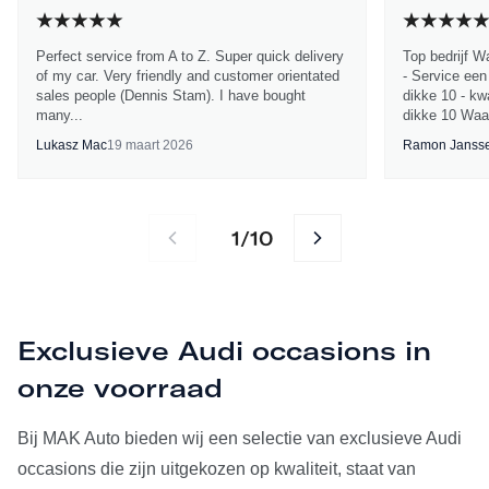
Perfect service from A to Z. Super quick delivery
Top bedrijf W
of my car. Very friendly and customer orientated
- Service een
sales people (Dennis Stam). I have bought
dikke 10 - kwa
many...
dikke 10 Waa
Lukasz Mac
19 maart 2026
Ramon Janss
1
10
/
Exclusieve Audi occasions in
onze voorraad
Bij MAK Auto bieden wij een selectie van exclusieve Audi
occasions die zijn uitgekozen op kwaliteit, staat van