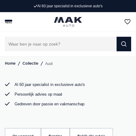
Al 60 jaar specialist in exclusieve auto's
Op zoek naar een exclusieve Audi occasion? Bij MAK
Auto vind je een zorgvuldig geselecteerd aanbod, van de
MENU
sportieve Audi A3 tot de krachtige Audi RS6. Bekijk ons
aanbod online of kom langs in onze showroom.
DIRECT CONTACT OPNEMEN
/
/
Audi
Home
Collectie
Al 60 jaar specialist in exclusieve auto's
Persoonlijk advies op maat
Gedreven door passie en vakmanschap