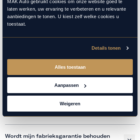
monteurs over de laatste technische kennis en data. Wij
MAK Auto gebruikt cookies om onze website goed te
laten werken, uw ervaring te verbeteren en u relevante
verzorgen het onderhoud op hetzelfde niveau als een
aanbiedingen te tonen. U kiest zelf welke cookies u
merkdealer, met behoud van de fabrieksgarantie. Kom
toestaat.
gerust langs in onze werkplaats voor een APK of een
beurt.
Details tonen
Veelgestelde vragen
Alles toestaan
Hoe weet ik welk onderhoud mijn
Aanpassen
auto nodig heeft en wanneer?
Weigeren
Is vervangend vervoer mogelijk?
Wordt mijn fabrieksgarantie behouden