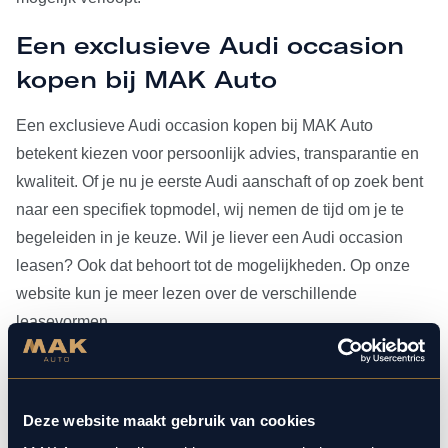
Een exclusieve Audi occasion
kopen bij MAK Auto
Een exclusieve Audi occasion kopen bij MAK Auto
betekent kiezen voor persoonlijk advies, transparantie en
kwaliteit. Of je nu je eerste Audi aanschaft of op zoek bent
naar een specifiek topmodel, wij nemen de tijd om je te
begeleiden in je keuze. Wil je liever een Audi occasion
leasen? Ook dat behoort tot de mogelijkheden. Op onze
website kun je meer lezen over de verschillende
leasevormen.
Heb je je Audi occasion eenmaal gevonden, dan kun je
voor al het
onderhoud
bij ons terecht. Doordat MAK Auto is
Deze website maakt gebruik van cookies
aangesloten bij Bosch Car Service, beschikken onze