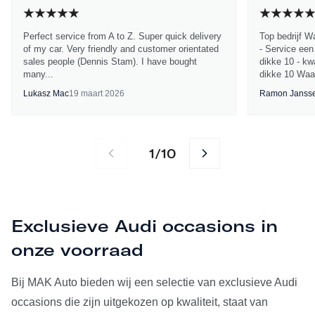
Perfect service from A to Z. Super quick delivery
Top bedrijf W
of my car. Very friendly and customer orientated
- Service een
sales people (Dennis Stam). I have bought
dikke 10 - kwa
many...
dikke 10 Waa
Lukasz Mac
19 maart 2026
Ramon Janss
1
10
/
Exclusieve Audi occasions in
onze voorraad
Bij MAK Auto bieden wij een selectie van exclusieve Audi
occasions die zijn uitgekozen op kwaliteit, staat van