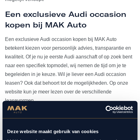
Een exclusieve Audi occasion
kopen bij MAK Auto
Een exclusieve Audi occasion kopen bij MAK Auto
betekent kiezen voor persoonlijk advies, transparantie en
kwaliteit. Of je nu je eerste Audi aanschaft of op zoek bent
naar een specifiek topmodel, wij nemen de tijd om je te
begeleiden in je keuze. Wil je liever een Audi occasion
leasen? Ook dat behoort tot de mogelijkheden. Op onze
website kun je meer lezen over de verschillende
leasevormen.
Heb je je Audi occasion eenmaal gevonden, dan kun je
voor al het
onderhoud
bij ons terecht. Doordat MAK Auto is
Deze website maakt gebruik van cookies
aangesloten bij Bosch Car Service, beschikken onze