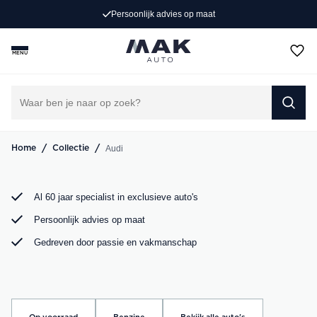
Persoonlijk advies op maat
Op zoek naar een exclusieve Audi occasion? Bij MAK
Auto vind je een zorgvuldig geselecteerd aanbod, van de
MENU
sportieve Audi A3 tot de krachtige Audi RS6. Bekijk ons
aanbod online of kom langs in onze showroom.
DIRECT CONTACT OPNEMEN
/
/
Audi
Home
Collectie
Al 60 jaar specialist in exclusieve auto's
Persoonlijk advies op maat
Gedreven door passie en vakmanschap