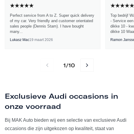
Perfect service from A to Z. Super quick delivery
Top bedrijf W
of my car. Very friendly and customer orientated
- Service een
sales people (Dennis Stam). I have bought
dikke 10 - kwa
many...
dikke 10 Waa
Lukasz Mac
19 maart 2026
Ramon Janss
1
10
/
Exclusieve Audi occasions in
onze voorraad
Bij MAK Auto bieden wij een selectie van exclusieve Audi
occasions die zijn uitgekozen op kwaliteit, staat van