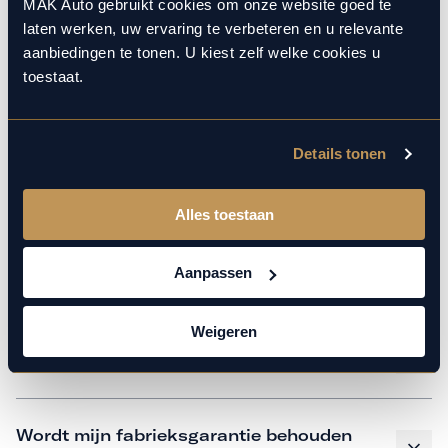
monteurs over de laatste technische kennis en data. Wij
MAK Auto gebruikt cookies om onze website goed te
laten werken, uw ervaring te verbeteren en u relevante
verzorgen het onderhoud op hetzelfde niveau als een
aanbiedingen te tonen. U kiest zelf welke cookies u
merkdealer, met behoud van de fabrieksgarantie. Kom
toestaat.
gerust langs in onze werkplaats voor een APK of een
beurt.
Details tonen
Veelgestelde vragen
Alles toestaan
Hoe weet ik welk onderhoud mijn
Aanpassen
auto nodig heeft en wanneer?
Weigeren
Is vervangend vervoer mogelijk?
Wordt mijn fabrieksgarantie behouden