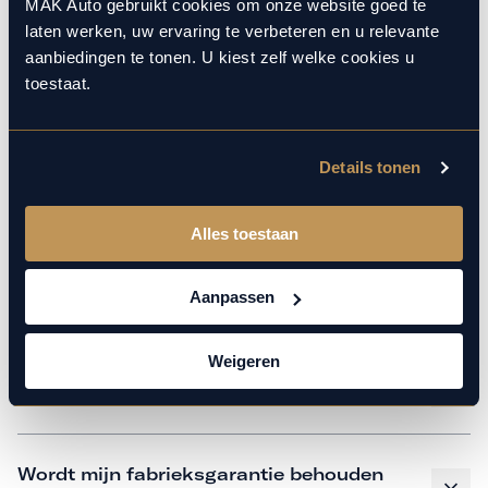
monteurs over de laatste technische kennis en data. Wij
MAK Auto gebruikt cookies om onze website goed te
laten werken, uw ervaring te verbeteren en u relevante
verzorgen het onderhoud op hetzelfde niveau als een
aanbiedingen te tonen. U kiest zelf welke cookies u
merkdealer, met behoud van de fabrieksgarantie. Kom
toestaat.
gerust langs in onze werkplaats voor een APK of een
beurt.
Details tonen
Veelgestelde vragen
Alles toestaan
Hoe weet ik welk onderhoud mijn
Aanpassen
auto nodig heeft en wanneer?
Weigeren
Is vervangend vervoer mogelijk?
Wordt mijn fabrieksgarantie behouden