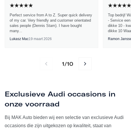
Perfect service from A to Z. Super quick delivery
Top bedrijf W
of my car. Very friendly and customer orientated
- Service een
sales people (Dennis Stam). I have bought
dikke 10 - kwa
many...
dikke 10 Waa
Lukasz Mac
19 maart 2026
Ramon Janss
1
10
/
Exclusieve Audi occasions in
onze voorraad
Bij MAK Auto bieden wij een selectie van exclusieve Audi
occasions die zijn uitgekozen op kwaliteit, staat van