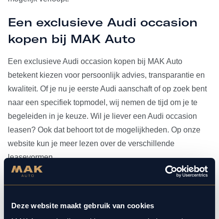
Een exclusieve Audi occasion
kopen bij MAK Auto
Een exclusieve Audi occasion kopen bij MAK Auto
betekent kiezen voor persoonlijk advies, transparantie en
kwaliteit. Of je nu je eerste Audi aanschaft of op zoek bent
naar een specifiek topmodel, wij nemen de tijd om je te
begeleiden in je keuze. Wil je liever een Audi occasion
leasen? Ook dat behoort tot de mogelijkheden. Op onze
website kun je meer lezen over de verschillende
leasevormen.
Heb je je Audi occasion eenmaal gevonden, dan kun je
voor al het
onderhoud
bij ons terecht. Doordat MAK Auto is
Deze website maakt gebruik van cookies
aangesloten bij Bosch Car Service, beschikken onze