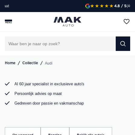
(407)
4.8
/ 5
Op zoek naar een exclusieve Audi occasion? Bij MAK
Auto vind je een zorgvuldig geselecteerd aanbod, van de
MENU
sportieve Audi A3 tot de krachtige Audi RS6. Bekijk ons
aanbod online of kom langs in onze showroom.
DIRECT CONTACT OPNEMEN
/
/
Audi
Home
Collectie
Al 60 jaar specialist in exclusieve auto's
Persoonlijk advies op maat
Gedreven door passie en vakmanschap