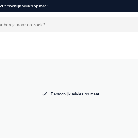
Persoonlijk advies op maat
j MAK Auto vind je een zorgvuldig
 tot de krachtige Audi RS6. Bekijk ons aanbod
Persoonlijk advies op maat