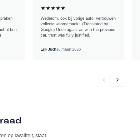
spraken
Wederom, ook bij vorige auto, vertrouwen
volledig waargemaakt. (Translated by
met al ben
Google) Once again, as with the previous
e
car, trust was fully justified.
Erik Juch
16 maart 2026
rraad
n op kwaliteit, staat