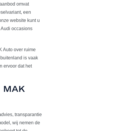
s aanbod omvat
selvariant, een
onze website kunt u
e Audi occasions
K Auto over ruime
 buitenland is vaak
 ervoor dat het
ij MAK
dvies, transparantie
pmodel, wij nemen de
behoort tot de