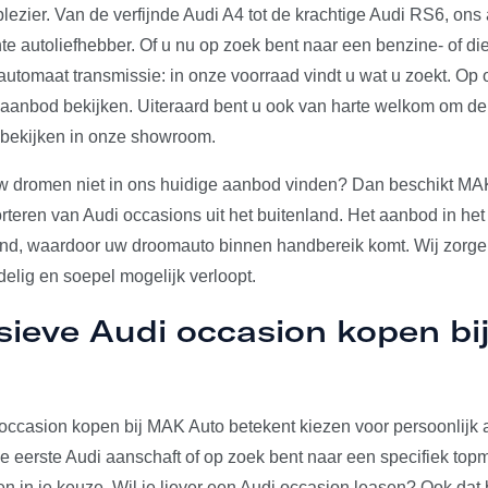
plezier. Van de verfijnde Audi A4 tot de krachtige Audi RS6, on
e autoliefhebber. Of u nu op zoek bent naar een benzine- of die
utomaat transmissie: in onze voorraad vindt u wat u zoekt. Op 
e aanbod bekijken. Uiteraard bent u ook van harte welkom om d
 bekijken in onze showroom.
w dromen niet in ons huidige aanbod vinden? Dan beschikt MA
rteren van Audi occasions uit het buitenland. Het aanbod in het
and, waardoor uw droomauto binnen handbereik komt. Wij zorgen
elig en soepel mogelijk verloopt.
sieve Audi occasion kopen b
occasion kopen bij MAK Auto betekent kiezen voor persoonlijk a
u je eerste Audi aanschaft of op zoek bent naar een specifiek to
den in je keuze. Wil je liever een Audi occasion leasen? Ook dat 