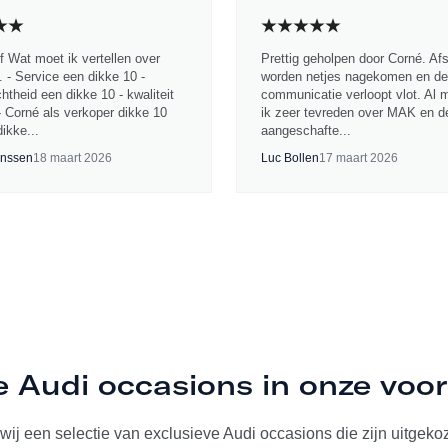
jf Wat moet ik vertellen over
Prettig geholpen door Corné. Af
 - Service een dikke 10 -
worden netjes nagekomen en de
chtheid een dikke 10 - kwaliteit
communicatie verloopt vlot. Al 
- Corné als verkoper dikke 10
ik zeer tevreden over MAK en d
ikke...
aangeschafte...
nssen
18 maart 2026
Luc Bollen
17 maart 2026
e Audi occasions in onze voo
ij een selectie van exclusieve Audi occasions die zijn uitgekoze