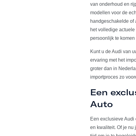
van onderhoud en rij
modellen voor de echt
handgeschakelde of a
het volledige actuel
persoonlijk te komen
Kunt u de Audi van u
ervaring met het impo
groter dan in Nederl
importproces zo voord
Een exclu
Auto
Een exclusieve Audi 
en kwaliteit. Of je n
tijd om je te begelei