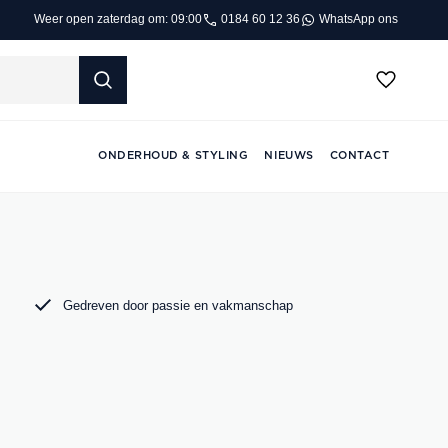
0184 60 12 36
WhatsApp ons
Weer open zaterdag om: 09:00
ONDERHOUD & STYLING
NIEUWS
CONTACT
Gedreven door passie en vakmanschap