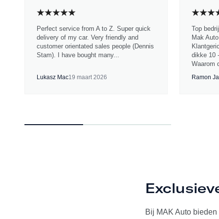
Perfect service from A to Z. Super quick
Top bedri
delivery of my car. Very friendly and
Mak Auto.
customer orientated sales people (Dennis
Klantgeri
Stam). I have bought many...
dikke 10 
Waarom d
Lukasz Mac
19 maart 2026
Ramon Ja
Exclusiev
Bij MAK Auto bieden w