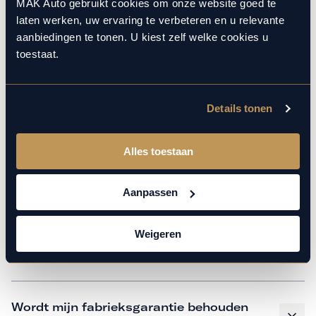
monteurs over de laatste technische kennis en data. Wij
MAK Auto gebruikt cookies om onze website goed te
laten werken, uw ervaring te verbeteren en u relevante
verzorgen het onderhoud op hetzelfde niveau als een
aanbiedingen te tonen. U kiest zelf welke cookies u
merkdealer, met behoud van de fabrieksgarantie. Kom
toestaat.
gerust langs in onze werkplaats voor een APK of een
beurt.
Details tonen
Veelgestelde vragen
Alles toestaan
Hoe weet ik welk onderhoud mijn
Aanpassen
auto nodig heeft en wanneer?
Weigeren
Is vervangend vervoer mogelijk?
Wordt mijn fabrieksgarantie behouden