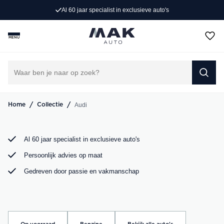
 exclusieve auto's
Persoonlijk advies op
Op zoek naar een exclusieve Audi occasion? Bij MAK
Auto vind je een zorgvuldig geselecteerd aanbod, van de
MENU
sportieve Audi A3 tot de krachtige Audi RS6. Bekijk ons
aanbod online of kom langs in onze showroom.
DIRECT CONTACT OPNEMEN
/
/
Audi
Home
Collectie
Al 60 jaar specialist in exclusieve auto's
Persoonlijk advies op maat
Gedreven door passie en vakmanschap