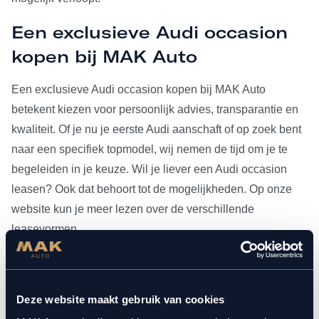
Een exclusieve Audi occasion
kopen bij MAK Auto
Een exclusieve Audi occasion kopen bij MAK Auto
betekent kiezen voor persoonlijk advies, transparantie en
kwaliteit. Of je nu je eerste Audi aanschaft of op zoek bent
naar een specifiek topmodel, wij nemen de tijd om je te
begeleiden in je keuze. Wil je liever een Audi occasion
leasen? Ook dat behoort tot de mogelijkheden. Op onze
website kun je meer lezen over de verschillende
leasevormen.
Heb je je Audi occasion eenmaal gevonden, dan kun je
voor al het
onderhoud
bij ons terecht. Doordat MAK Auto is
Deze website maakt gebruik van cookies
aangesloten bij Bosch Car Service, beschikken onze