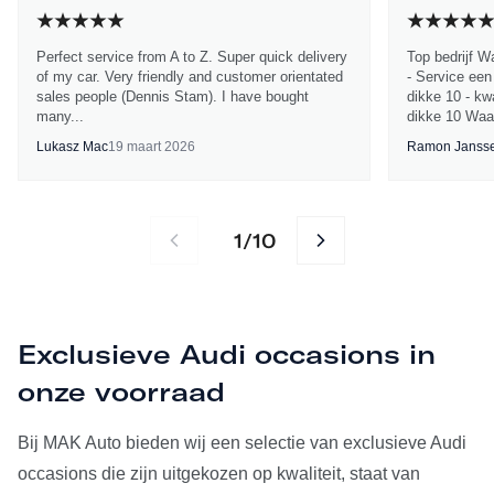
Perfect service from A to Z. Super quick delivery
Top bedrijf W
of my car. Very friendly and customer orientated
- Service een
sales people (Dennis Stam). I have bought
dikke 10 - kwa
many...
dikke 10 Waa
Lukasz Mac
19 maart 2026
Ramon Janss
1
10
/
Exclusieve Audi occasions in
onze voorraad
Bij MAK Auto bieden wij een selectie van exclusieve Audi
occasions die zijn uitgekozen op kwaliteit, staat van