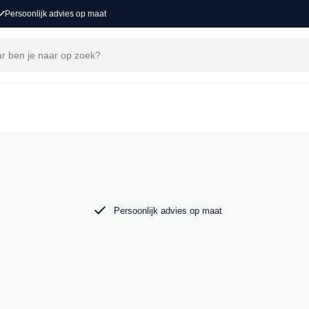
Persoonlijk advies op maat
j MAK Auto vind je een zorgvuldig
 tot de krachtige Audi RS6. Bekijk ons aanbod
Persoonlijk advies op maat