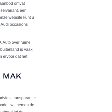
s aanbod omvat
selvariant, een
onze website kunt u
e Audi occasions
K Auto over ruime
 buitenland is vaak
 ervoor dat het
ij MAK
dvies, transparantie
pmodel, wij nemen de
behoort tot de