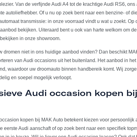
plezier. Van de verfijnde Audi A4 tot de krachtige Audi RS6, on
e autoliefhebber. Of u nu op zoek bent naar een benzine- of die
utomaat transmissie: in onze voorraad vindt u wat u zoekt. Op 
e aanbod bekijken. Uiteraard bent u ook van harte welkom om d
 bekijken in onze showroom.
w dromen niet in ons huidige aanbod vinden? Dan beschikt MA
rteren van Audi occasions uit het buitenland. Het aanbod in het
and, waardoor uw droomauto binnen handbereik komt. Wij zorgen
elig en soepel mogelijk verloopt.
sieve Audi occasion kopen b
occasion kopen bij MAK Auto betekent kiezen voor persoonlijk a
u je eerste Audi aanschaft of op zoek bent naar een specifiek to
den in je keuze. Wil je liever een Audi occasion leasen? Ook dat 