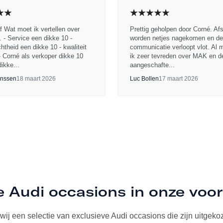
jf Wat moet ik vertellen over
Prettig geholpen door Corné. Af
 - Service een dikke 10 -
worden netjes nagekomen en de
chtheid een dikke 10 - kwaliteit
communicatie verloopt vlot. Al 
- Corné als verkoper dikke 10
ik zeer tevreden over MAK en d
ikke...
aangeschafte...
nssen
18 maart 2026
Luc Bollen
17 maart 2026
e Audi occasions in onze voo
ij een selectie van exclusieve Audi occasions die zijn uitgekoze