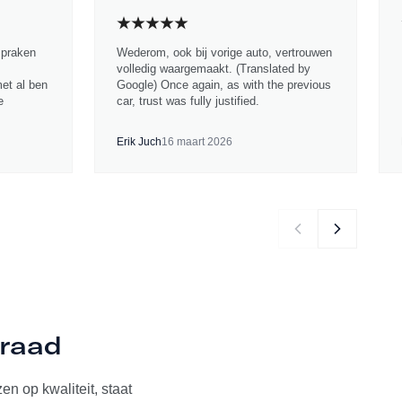
spraken
Wederom, ook bij vorige auto, vertrouwen
volledig waargemaakt. (Translated by
met al ben
Google) Once again, as with the previous
e
car, trust was fully justified.
Erik Juch
16 maart 2026
rraad
n op kwaliteit, staat