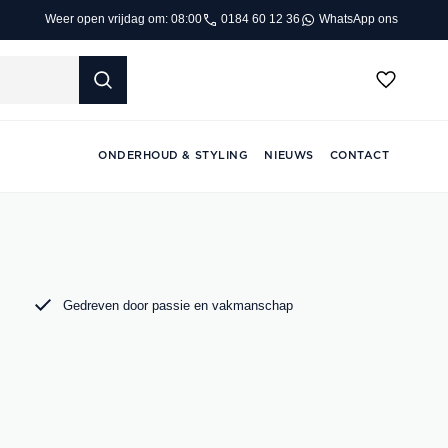
0184 60 12 36
WhatsApp ons
Weer open vrijdag om: 08:00
ONDERHOUD & STYLING
NIEUWS
CONTACT
Gedreven door passie en vakmanschap