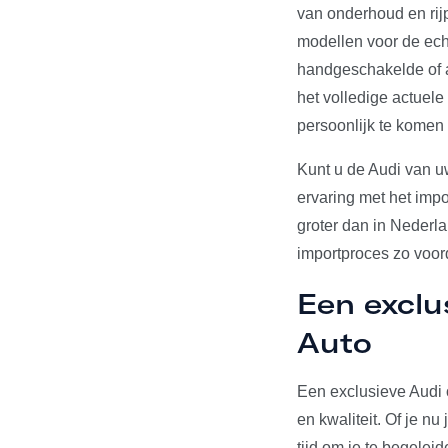
van onderhoud en rij
modellen voor de echt
handgeschakelde of a
het volledige actuel
persoonlijk te komen
Kunt u de Audi van u
ervaring met het impo
groter dan in Nederl
importproces zo voord
Een exclu
Auto
Een exclusieve Audi 
en kwaliteit. Of je n
tijd om je te begelei