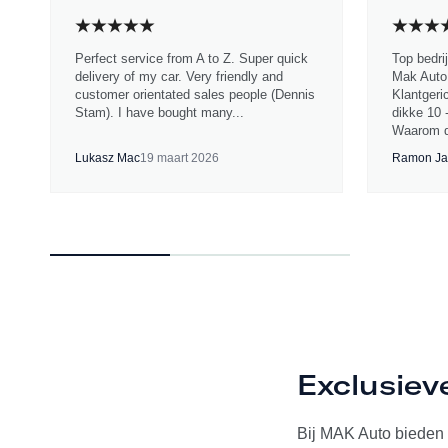
Perfect service from A to Z. Super quick
Top bedri
delivery of my car. Very friendly and
Mak Auto.
customer orientated sales people (Dennis
Klantgeri
Stam). I have bought many...
dikke 10 
Waarom d
Lukasz Mac
19 maart 2026
Ramon Ja
Exclusiev
Bij MAK Auto bieden w