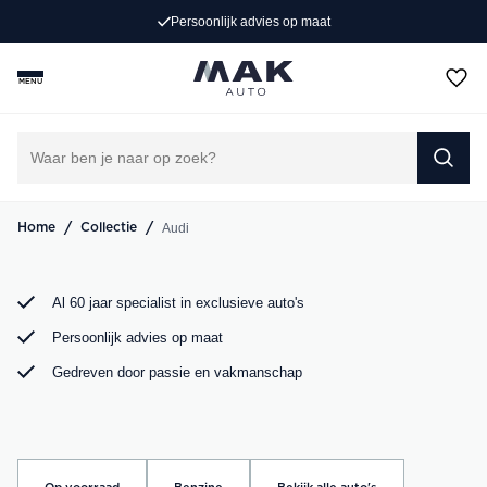
Persoonlijk advies op maat
Op zoek naar een exclusieve Audi occasion? Bij MAK
Auto vind je een zorgvuldig geselecteerd aanbod, van de
MENU
sportieve Audi A3 tot de krachtige Audi RS6. Bekijk ons
aanbod online of kom langs in onze showroom.
DIRECT CONTACT OPNEMEN
/
/
Audi
Home
Collectie
Al 60 jaar specialist in exclusieve auto's
Persoonlijk advies op maat
Gedreven door passie en vakmanschap