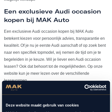
Een exclusieve Audi occasion
kopen bij MAK Auto
Een exclusieve Audi occasion kopen bij MAK Auto
betekent kiezen voor persoonlijk advies, transparantie en
kwaliteit. Of je nu je eerste Audi aanschaft of op zoek bent
naar een specifiek topmodel, wij nemen de tijd om je te
begeleiden in je keuze. Wil je liever een Audi occasion
leasen? Ook dat behoort tot de mogelijkheden. Op onze
website kun je meer lezen over de verschillende
leasevormen.
Heb je je Audi occasion eenmaal gevonden, dan kun je
voor al het
onderhoud
bij ons terecht. Doordat MAK Auto is
Deze website maakt gebruik van cookies
aangesloten bij Bosch Car Service, beschikken onze