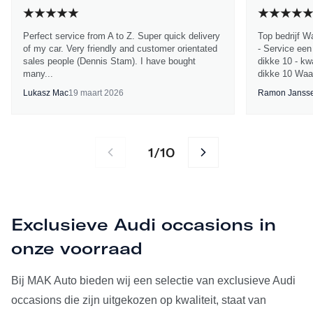
Perfect service from A to Z. Super quick delivery
Top bedrijf W
of my car. Very friendly and customer orientated
- Service een
sales people (Dennis Stam). I have bought
dikke 10 - kwa
many...
dikke 10 Waa
Lukasz Mac
19 maart 2026
Ramon Janss
1
10
/
Exclusieve Audi occasions in
onze voorraad
Bij MAK Auto bieden wij een selectie van exclusieve Audi
occasions die zijn uitgekozen op kwaliteit, staat van