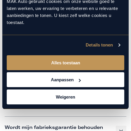
monteurs over de laatste technische kennis en data. Wij
MAK Auto gebruikt cookies om onze website goed te
laten werken, uw ervaring te verbeteren en u relevante
verzorgen het onderhoud op hetzelfde niveau als een
aanbiedingen te tonen. U kiest zelf welke cookies u
merkdealer, met behoud van de fabrieksgarantie. Kom
toestaat.
gerust langs in onze werkplaats voor een APK of een
beurt.
Details tonen
Veelgestelde vragen
Alles toestaan
Hoe weet ik welk onderhoud mijn
Aanpassen
auto nodig heeft en wanneer?
Weigeren
Is vervangend vervoer mogelijk?
Wordt mijn fabrieksgarantie behouden