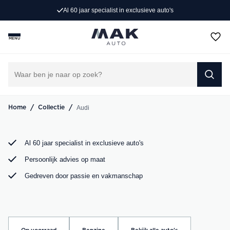
Al 60 jaar specialist in exclusieve auto's
Op zoek naar een exclusieve Audi occasion? Bij MAK
Auto vind je een zorgvuldig geselecteerd aanbod, van de
MENU
sportieve Audi A3 tot de krachtige Audi RS6. Bekijk ons
aanbod online of kom langs in onze showroom.
DIRECT CONTACT OPNEMEN
/
/
Audi
Home
Collectie
Al 60 jaar specialist in exclusieve auto's
Persoonlijk advies op maat
Gedreven door passie en vakmanschap