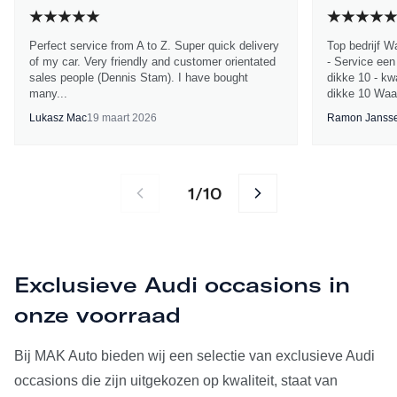
Perfect service from A to Z. Super quick delivery
Top bedrijf W
of my car. Very friendly and customer orientated
- Service een
sales people (Dennis Stam). I have bought
dikke 10 - kwa
many...
dikke 10 Waa
Lukasz Mac
19 maart 2026
Ramon Janss
1
10
/
Exclusieve Audi occasions in
onze voorraad
Bij MAK Auto bieden wij een selectie van exclusieve Audi
occasions die zijn uitgekozen op kwaliteit, staat van