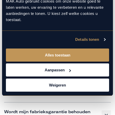
monteurs over de laatste technische kennis en data. Wij
MAK Auto gebruikt cookies om onze website goed te
laten werken, uw ervaring te verbeteren en u relevante
verzorgen het onderhoud op hetzelfde niveau als een
aanbiedingen te tonen. U kiest zelf welke cookies u
merkdealer, met behoud van de fabrieksgarantie. Kom
toestaat.
gerust langs in onze werkplaats voor een APK of een
beurt.
Details tonen
Veelgestelde vragen
Alles toestaan
Hoe weet ik welk onderhoud mijn
Aanpassen
auto nodig heeft en wanneer?
Weigeren
Is vervangend vervoer mogelijk?
Wordt mijn fabrieksgarantie behouden