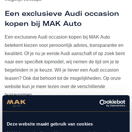
Een exclusieve Audi occasion
kopen bij MAK Auto
Een exclusieve Audi occasion kopen bij MAK Auto
betekent kiezen voor persoonlijk advies, transparantie en
kwaliteit. Of je nu je eerste Audi aanschaft of op zoek bent
naar een specifiek topmodel, wij nemen de tijd om je te
begeleiden in je keuze. Wil je liever een Audi occasion
leasen? Ook dat behoort tot de mogelijkheden. Op onze
website kun je meer lezen over de verschillende
leasevormen.
Heb je je Audi occasion eenmaal gevonden, dan kun je
voor al het
onderhoud
bij ons terecht. Doordat MAK Auto is
Deze website maakt gebruik van cookies
aangesloten bij Bosch Car Service, beschikken onze