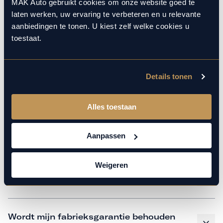
monteurs over de laatste technische kennis en data. Wij
MAK Auto gebruikt cookies om onze website goed te
laten werken, uw ervaring te verbeteren en u relevante
verzorgen het onderhoud op hetzelfde niveau als een
aanbiedingen te tonen. U kiest zelf welke cookies u
merkdealer, met behoud van de fabrieksgarantie. Kom
toestaat.
gerust langs in onze werkplaats voor een APK of een
beurt.
Details tonen
Veelgestelde vragen
Alles toestaan
Hoe weet ik welk onderhoud mijn
Aanpassen
auto nodig heeft en wanneer?
Weigeren
Is vervangend vervoer mogelijk?
Wordt mijn fabrieksgarantie behouden