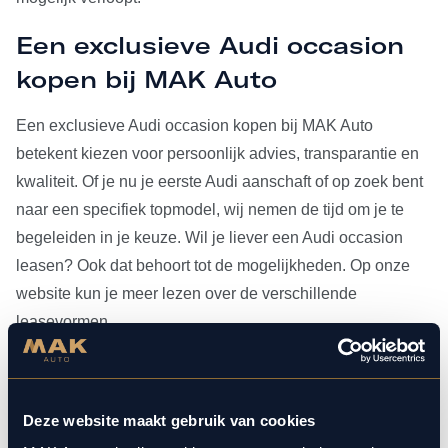
Een exclusieve Audi occasion
kopen bij MAK Auto
Een exclusieve Audi occasion kopen bij MAK Auto
betekent kiezen voor persoonlijk advies, transparantie en
kwaliteit. Of je nu je eerste Audi aanschaft of op zoek bent
naar een specifiek topmodel, wij nemen de tijd om je te
begeleiden in je keuze. Wil je liever een Audi occasion
leasen? Ook dat behoort tot de mogelijkheden. Op onze
website kun je meer lezen over de verschillende
leasevormen.
Heb je je Audi occasion eenmaal gevonden, dan kun je
voor al het
onderhoud
bij ons terecht. Doordat MAK Auto is
Deze website maakt gebruik van cookies
aangesloten bij Bosch Car Service, beschikken onze