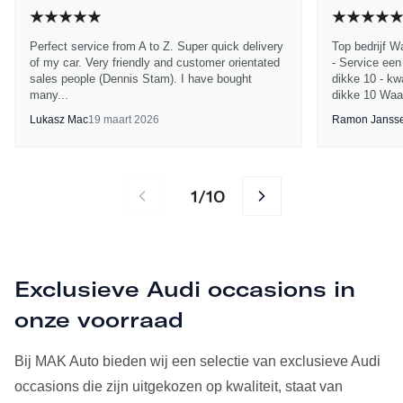
Perfect service from A to Z. Super quick delivery
Top bedrijf W
of my car. Very friendly and customer orientated
- Service een
sales people (Dennis Stam). I have bought
dikke 10 - kwa
many...
dikke 10 Waa
Lukasz Mac
19 maart 2026
Ramon Janss
1
10
/
Exclusieve Audi occasions in
onze voorraad
Bij MAK Auto bieden wij een selectie van exclusieve Audi
occasions die zijn uitgekozen op kwaliteit, staat van