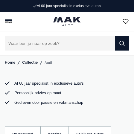
Al 60 jaar specialist in exclusieve auto's
Op zoek naar een exclusieve Audi occasion? Bij MAK
Auto vind je een zorgvuldig geselecteerd aanbod, van de
MENU
sportieve Audi A3 tot de krachtige Audi RS6. Bekijk ons
aanbod online of kom langs in onze showroom.
DIRECT CONTACT OPNEMEN
/
/
Audi
Home
Collectie
Al 60 jaar specialist in exclusieve auto's
Persoonlijk advies op maat
Gedreven door passie en vakmanschap