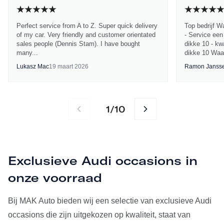
Perfect service from A to Z. Super quick delivery
Top bedrijf W
of my car. Very friendly and customer orientated
- Service een
sales people (Dennis Stam). I have bought
dikke 10 - kwa
many...
dikke 10 Waa
Lukasz Mac
19 maart 2026
Ramon Janss
1
10
/
Exclusieve Audi occasions in
onze voorraad
Bij MAK Auto bieden wij een selectie van exclusieve Audi
occasions die zijn uitgekozen op kwaliteit, staat van