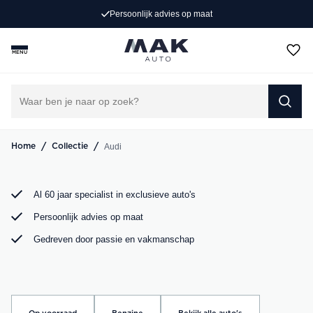
Persoonlijk advies op maat
Op zoek naar een exclusieve Audi occasion? Bij MAK
Auto vind je een zorgvuldig geselecteerd aanbod, van de
MENU
sportieve Audi A3 tot de krachtige Audi RS6. Bekijk ons
aanbod online of kom langs in onze showroom.
DIRECT CONTACT OPNEMEN
/
/
Audi
Home
Collectie
Al 60 jaar specialist in exclusieve auto's
Persoonlijk advies op maat
Gedreven door passie en vakmanschap