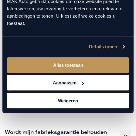
monteurs over de laatste technische kennis en data. Wij
MAK Auto gebruikt cookies om onze website goed te
laten werken, uw ervaring te verbeteren en u relevante
verzorgen het onderhoud op hetzelfde niveau als een
aanbiedingen te tonen. U kiest zelf welke cookies u
merkdealer, met behoud van de fabrieksgarantie. Kom
toestaat.
gerust langs in onze werkplaats voor een APK of een
beurt.
Details tonen
Veelgestelde vragen
Alles toestaan
Hoe weet ik welk onderhoud mijn
Aanpassen
auto nodig heeft en wanneer?
Weigeren
Is vervangend vervoer mogelijk?
Wordt mijn fabrieksgarantie behouden