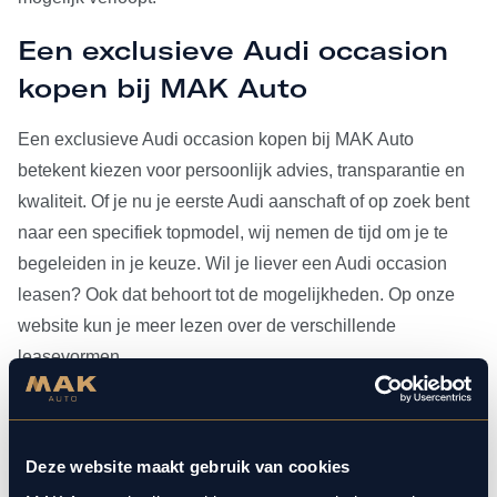
Een exclusieve Audi occasion
kopen bij MAK Auto
Een exclusieve Audi occasion kopen bij MAK Auto
betekent kiezen voor persoonlijk advies, transparantie en
kwaliteit. Of je nu je eerste Audi aanschaft of op zoek bent
naar een specifiek topmodel, wij nemen de tijd om je te
begeleiden in je keuze. Wil je liever een Audi occasion
leasen? Ook dat behoort tot de mogelijkheden. Op onze
website kun je meer lezen over de verschillende
leasevormen.
Heb je je Audi occasion eenmaal gevonden, dan kun je
voor al het
onderhoud
bij ons terecht. Doordat MAK Auto is
Deze website maakt gebruik van cookies
aangesloten bij Bosch Car Service, beschikken onze