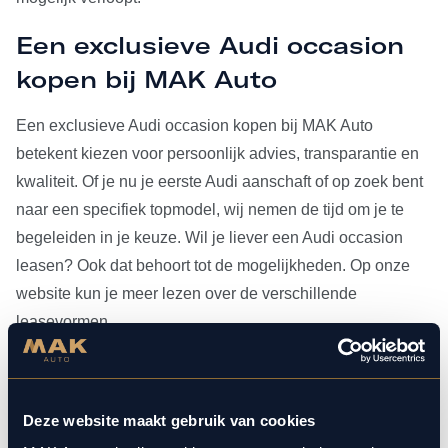
Een exclusieve Audi occasion
kopen bij MAK Auto
Een exclusieve Audi occasion kopen bij MAK Auto
betekent kiezen voor persoonlijk advies, transparantie en
kwaliteit. Of je nu je eerste Audi aanschaft of op zoek bent
naar een specifiek topmodel, wij nemen de tijd om je te
begeleiden in je keuze. Wil je liever een Audi occasion
leasen? Ook dat behoort tot de mogelijkheden. Op onze
website kun je meer lezen over de verschillende
leasevormen.
Heb je je Audi occasion eenmaal gevonden, dan kun je
voor al het
onderhoud
bij ons terecht. Doordat MAK Auto is
Deze website maakt gebruik van cookies
aangesloten bij Bosch Car Service, beschikken onze