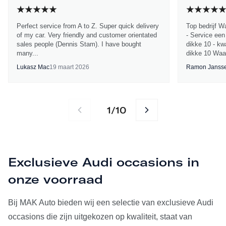
Perfect service from A to Z. Super quick delivery
Top bedrijf W
of my car. Very friendly and customer orientated
- Service een
sales people (Dennis Stam). I have bought
dikke 10 - kwa
many...
dikke 10 Waa
Lukasz Mac
19 maart 2026
Ramon Janss
1
10
/
Exclusieve Audi occasions in
onze voorraad
Bij MAK Auto bieden wij een selectie van exclusieve Audi
occasions die zijn uitgekozen op kwaliteit, staat van