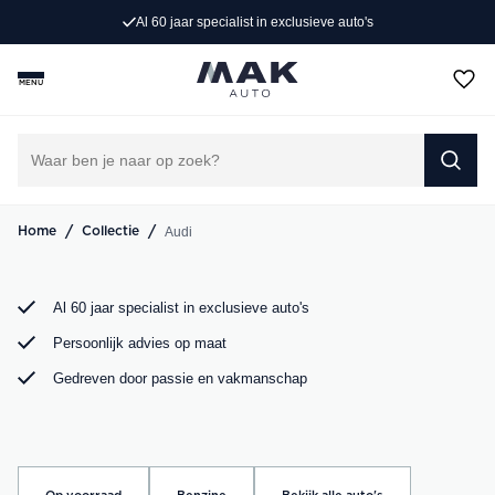
Al 60 jaar specialist in exclusieve auto's
Op zoek naar een exclusieve Audi occasion? Bij MAK
Auto vind je een zorgvuldig geselecteerd aanbod, van de
MENU
sportieve Audi A3 tot de krachtige Audi RS6. Bekijk ons
aanbod online of kom langs in onze showroom.
DIRECT CONTACT OPNEMEN
/
/
Audi
Home
Collectie
Al 60 jaar specialist in exclusieve auto's
Persoonlijk advies op maat
Gedreven door passie en vakmanschap