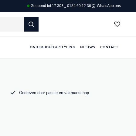
0184 60 12 36
WhatsApp ons
Geopend tot:
17:30
ONDERHOUD & STYLING
NIEUWS
CONTACT
Gedreven door passie en vakmanschap