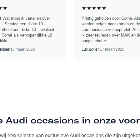
jf Wat moet ik vertellen over
Prettig geholpen door Corné. Af
 - Service een dikke 10 -
worden netjes nagekomen en de
chtheid een dikke 10 - kwaliteit
communicatie verloopt vlot. Al 
- Corné als verkoper dikke 10
ik zeer tevreden over MAK en d
ikke...
aangeschafte...
nssen
18 maart 2026
Luc Bollen
17 maart 2026
e Audi occasions in onze voo
ij een selectie van exclusieve Audi occasions die zijn uitgekoze