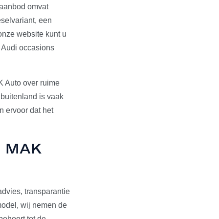
s aanbod omvat
selvariant, een
onze website kunt u
e Audi occasions
K Auto over ruime
 buitenland is vaak
 ervoor dat het
ij MAK
dvies, transparantie
pmodel, wij nemen de
behoort tot de