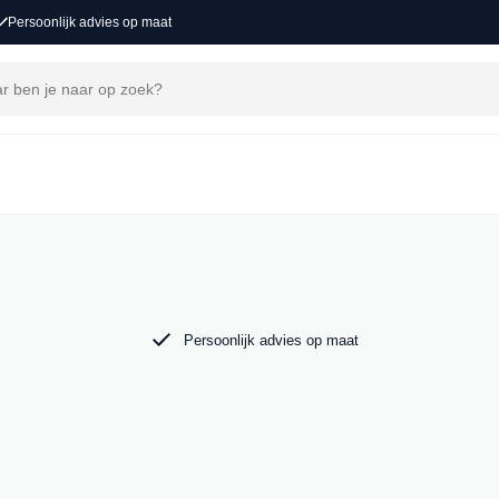
Persoonlijk advies op maat
j MAK Auto vind je een zorgvuldig
 tot de krachtige Audi RS6. Bekijk ons aanbod
Persoonlijk advies op maat