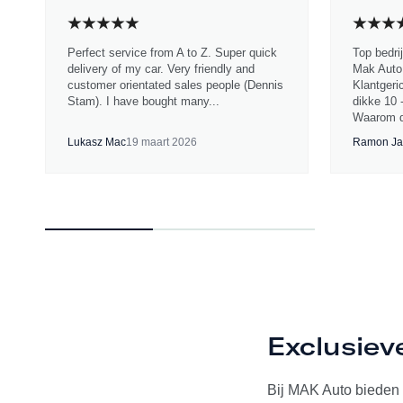
Perfect service from A to Z. Super quick
Top bedri
delivery of my car. Very friendly and
Mak Auto.
customer orientated sales people (Dennis
Klantgeri
Stam). I have bought many...
dikke 10 
Waarom d
Lukasz Mac
19 maart 2026
Ramon Ja
Exclusiev
Bij MAK Auto bieden w