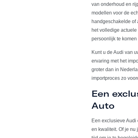
van onderhoud en rij
modellen voor de echt
handgeschakelde of a
het volledige actuel
persoonlijk te komen
Kunt u de Audi van u
ervaring met het impo
groter dan in Nederl
importproces zo voord
Een exclu
Auto
Een exclusieve Audi 
en kwaliteit. Of je n
tijd om je te begelei