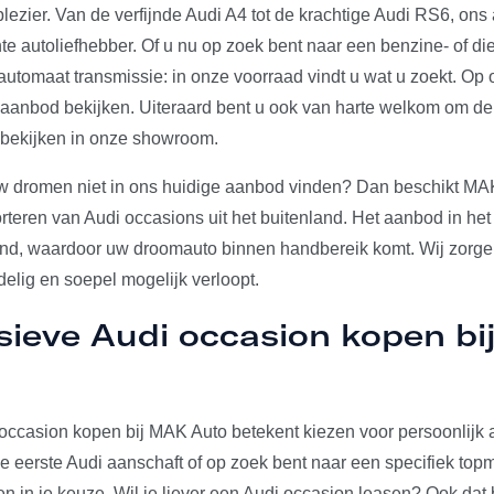
plezier. Van de verfijnde Audi A4 tot de krachtige Audi RS6, on
e autoliefhebber. Of u nu op zoek bent naar een benzine- of die
utomaat transmissie: in onze voorraad vindt u wat u zoekt. Op 
e aanbod bekijken. Uiteraard bent u ook van harte welkom om d
 bekijken in onze showroom.
w dromen niet in ons huidige aanbod vinden? Dan beschikt MA
rteren van Audi occasions uit het buitenland. Het aanbod in het
and, waardoor uw droomauto binnen handbereik komt. Wij zorgen
elig en soepel mogelijk verloopt.
sieve Audi occasion kopen b
occasion kopen bij MAK Auto betekent kiezen voor persoonlijk a
u je eerste Audi aanschaft of op zoek bent naar een specifiek to
den in je keuze. Wil je liever een Audi occasion leasen? Ook dat 