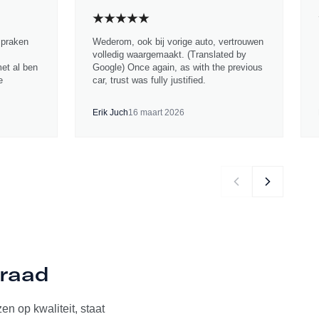
spraken
Wederom, ook bij vorige auto, vertrouwen
volledig waargemaakt. (Translated by
met al ben
Google) Once again, as with the previous
e
car, trust was fully justified.
Erik Juch
16 maart 2026
rraad
n op kwaliteit, staat