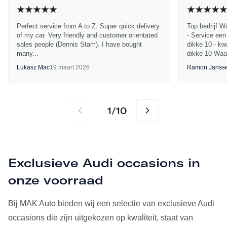
Perfect service from A to Z. Super quick delivery
Top bedrijf W
of my car. Very friendly and customer orientated
- Service een
sales people (Dennis Stam). I have bought
dikke 10 - kwa
many...
dikke 10 Waa
Lukasz Mac
19 maart 2026
Ramon Janss
1
10
/
Exclusieve Audi occasions in
onze voorraad
Bij MAK Auto bieden wij een selectie van exclusieve Audi
occasions die zijn uitgekozen op kwaliteit, staat van