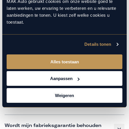
monteurs over de laatste technische kennis en data. Wij
MAK Auto gebruikt cookies om onze website goed te
laten werken, uw ervaring te verbeteren en u relevante
verzorgen het onderhoud op hetzelfde niveau als een
aanbiedingen te tonen. U kiest zelf welke cookies u
merkdealer, met behoud van de fabrieksgarantie. Kom
toestaat.
gerust langs in onze werkplaats voor een APK of een
beurt.
Details tonen
Veelgestelde vragen
Alles toestaan
Hoe weet ik welk onderhoud mijn
Aanpassen
auto nodig heeft en wanneer?
Weigeren
Is vervangend vervoer mogelijk?
Wordt mijn fabrieksgarantie behouden