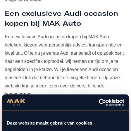
Een exclusieve Audi occasion
kopen bij MAK Auto
Een exclusieve Audi occasion kopen bij MAK Auto
betekent kiezen voor persoonlijk advies, transparantie en
kwaliteit. Of je nu je eerste Audi aanschaft of op zoek bent
naar een specifiek topmodel, wij nemen de tijd om je te
begeleiden in je keuze. Wil je liever een Audi occasion
leasen? Ook dat behoort tot de mogelijkheden. Op onze
website kun je meer lezen over de verschillende
leasevormen.
Heb je je Audi occasion eenmaal gevonden, dan kun je
voor al het
onderhoud
bij ons terecht. Doordat MAK Auto is
Deze website maakt gebruik van cookies
aangesloten bij Bosch Car Service, beschikken onze