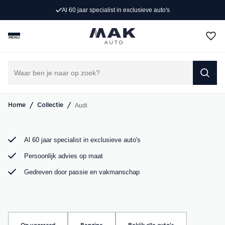
Al 60 jaar specialist in exclusieve auto's
Op zoek naar een exclusieve Audi occasion? Bij MAK
Auto vind je een zorgvuldig geselecteerd aanbod, van de
MENU
sportieve Audi A3 tot de krachtige Audi RS6. Bekijk ons
aanbod online of kom langs in onze showroom.
DIRECT CONTACT OPNEMEN
/
/
Audi
Home
Collectie
Al 60 jaar specialist in exclusieve auto's
Persoonlijk advies op maat
Gedreven door passie en vakmanschap