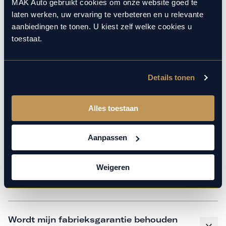
monteurs over de laatste technische kennis en data. Wij
MAK Auto gebruikt cookies om onze website goed te
laten werken, uw ervaring te verbeteren en u relevante
verzorgen het onderhoud op hetzelfde niveau als een
aanbiedingen te tonen. U kiest zelf welke cookies u
merkdealer, met behoud van de fabrieksgarantie. Kom
toestaat.
gerust langs in onze werkplaats voor een APK of een
beurt.
Details tonen
Veelgestelde vragen
Alles toestaan
Hoe weet ik welk onderhoud mijn
Aanpassen
auto nodig heeft en wanneer?
Weigeren
Is vervangend vervoer mogelijk?
Wordt mijn fabrieksgarantie behouden