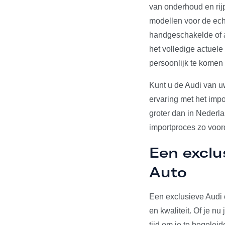
van onderhoud en rij
modellen voor de echt
handgeschakelde of a
het volledige actuel
persoonlijk te komen
Kunt u de Audi van u
ervaring met het impo
groter dan in Nederl
importproces zo voord
Een exclu
Auto
Een exclusieve Audi 
en kwaliteit. Of je n
tijd om je te begelei