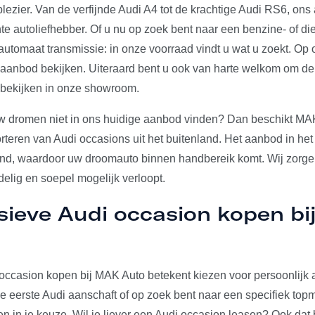
plezier. Van de verfijnde Audi A4 tot de krachtige Audi RS6, on
e autoliefhebber. Of u nu op zoek bent naar een benzine- of die
utomaat transmissie: in onze voorraad vindt u wat u zoekt. Op 
e aanbod bekijken. Uiteraard bent u ook van harte welkom om d
 bekijken in onze showroom.
w dromen niet in ons huidige aanbod vinden? Dan beschikt MA
rteren van Audi occasions uit het buitenland. Het aanbod in het
and, waardoor uw droomauto binnen handbereik komt. Wij zorgen
elig en soepel mogelijk verloopt.
sieve Audi occasion kopen b
occasion kopen bij MAK Auto betekent kiezen voor persoonlijk a
u je eerste Audi aanschaft of op zoek bent naar een specifiek to
den in je keuze. Wil je liever een Audi occasion leasen? Ook dat 