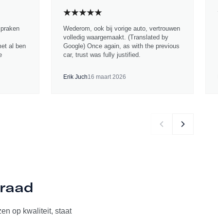
spraken
Wederom, ook bij vorige auto, vertrouwen
volledig waargemaakt. (Translated by
met al ben
Google) Once again, as with the previous
e
car, trust was fully justified.
Erik Juch
16 maart 2026
rraad
n op kwaliteit, staat