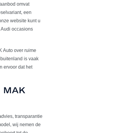
s aanbod omvat
selvariant, een
onze website kunt u
e Audi occasions
K Auto over ruime
 buitenland is vaak
 ervoor dat het
ij MAK
dvies, transparantie
pmodel, wij nemen de
behoort tot de