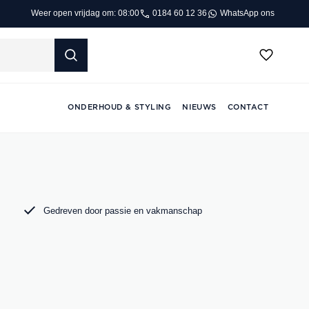
0184 60 12 36
WhatsApp ons
Weer open vrijdag om: 08:00
ONDERHOUD & STYLING
NIEUWS
CONTACT
Gedreven door passie en vakmanschap