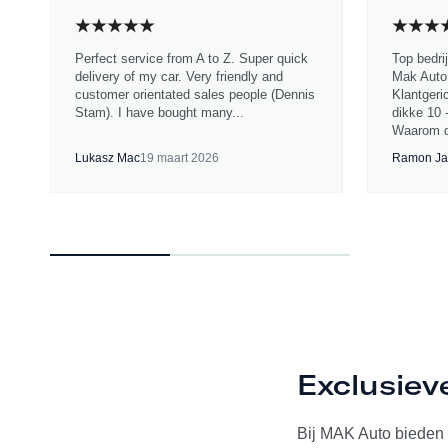
Perfect service from A to Z. Super quick
Top bedri
delivery of my car. Very friendly and
Mak Auto.
customer orientated sales people (Dennis
Klantgeri
Stam). I have bought many...
dikke 10 
Waarom d
Lukasz Mac
19 maart 2026
Ramon Ja
Exclusiev
Bij MAK Auto bieden w