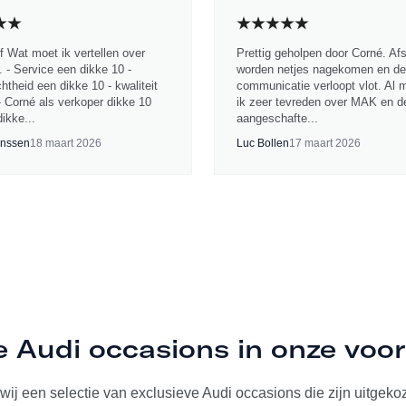
jf Wat moet ik vertellen over
Prettig geholpen door Corné. Af
 - Service een dikke 10 -
worden netjes nagekomen en de
chtheid een dikke 10 - kwaliteit
communicatie verloopt vlot. Al 
- Corné als verkoper dikke 10
ik zeer tevreden over MAK en d
ikke...
aangeschafte...
nssen
18 maart 2026
Luc Bollen
17 maart 2026
e Audi occasions in onze voo
ij een selectie van exclusieve Audi occasions die zijn uitgekoze