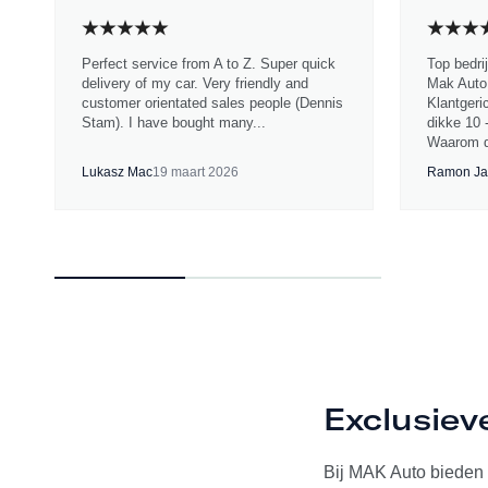
Perfect service from A to Z. Super quick
Top bedri
delivery of my car. Very friendly and
Mak Auto.
customer orientated sales people (Dennis
Klantgeri
Stam). I have bought many...
dikke 10 
Waarom d
Lukasz Mac
19 maart 2026
Ramon Ja
Exclusiev
Bij MAK Auto bieden w