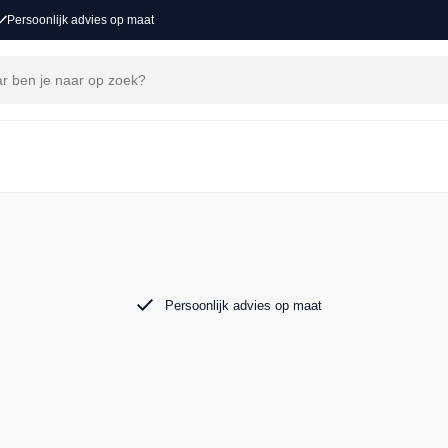
Persoonlijk advies op maat
j MAK Auto vind je een zorgvuldig
 tot de krachtige Audi RS6. Bekijk ons aanbod
Persoonlijk advies op maat