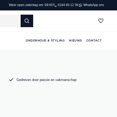
0184 60 12 36
WhatsApp ons
Weer open zaterdag om: 09:00
ONDERHOUD & STYLING
NIEUWS
CONTACT
Gedreven door passie en vakmanschap