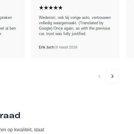
spraken
Wederom, ook bij vorige auto, vertrouwen
volledig waargemaakt. (Translated by
met al ben
Google) Once again, as with the previous
e
car, trust was fully justified.
Erik Juch
16 maart 2026
rraad
n op kwaliteit, staat