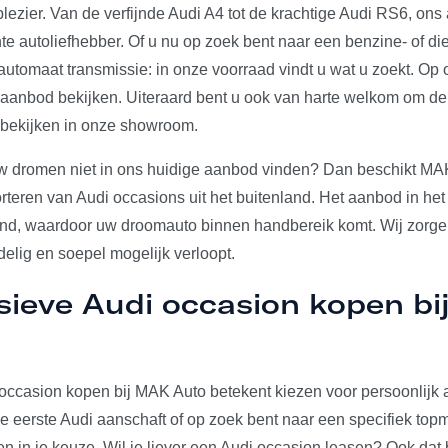
plezier. Van de verfijnde Audi A4 tot de krachtige Audi RS6, on
e autoliefhebber. Of u nu op zoek bent naar een benzine- of die
utomaat transmissie: in onze voorraad vindt u wat u zoekt. Op 
e aanbod bekijken. Uiteraard bent u ook van harte welkom om d
 bekijken in onze showroom.
w dromen niet in ons huidige aanbod vinden? Dan beschikt MA
rteren van Audi occasions uit het buitenland. Het aanbod in het
and, waardoor uw droomauto binnen handbereik komt. Wij zorgen
elig en soepel mogelijk verloopt.
sieve Audi occasion kopen b
occasion kopen bij MAK Auto betekent kiezen voor persoonlijk a
u je eerste Audi aanschaft of op zoek bent naar een specifiek to
den in je keuze. Wil je liever een Audi occasion leasen? Ook dat 