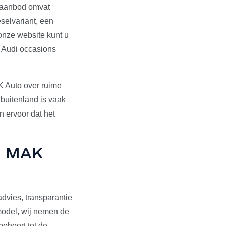
s aanbod omvat
selvariant, een
onze website kunt u
e Audi occasions
K Auto over ruime
 buitenland is vaak
 ervoor dat het
ij MAK
dvies, transparantie
pmodel, wij nemen de
behoort tot de