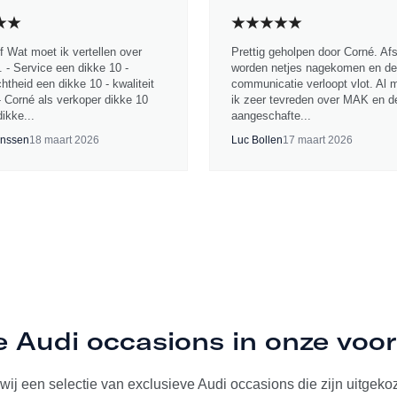
jf Wat moet ik vertellen over
Prettig geholpen door Corné. Af
 - Service een dikke 10 -
worden netjes nagekomen en de
chtheid een dikke 10 - kwaliteit
communicatie verloopt vlot. Al 
- Corné als verkoper dikke 10
ik zeer tevreden over MAK en d
ikke...
aangeschafte...
nssen
18 maart 2026
Luc Bollen
17 maart 2026
e Audi occasions in onze voo
ij een selectie van exclusieve Audi occasions die zijn uitgekoze