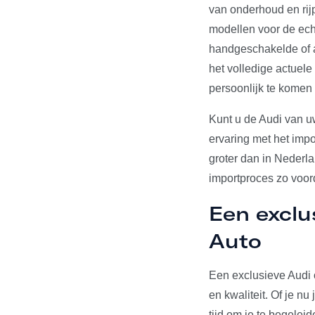
van onderhoud en rij
modellen voor de echt
handgeschakelde of a
het volledige actuel
persoonlijk te komen
Kunt u de Audi van u
ervaring met het impo
groter dan in Nederl
importproces zo voord
Een exclu
Auto
Een exclusieve Audi 
en kwaliteit. Of je n
tijd om je te begelei